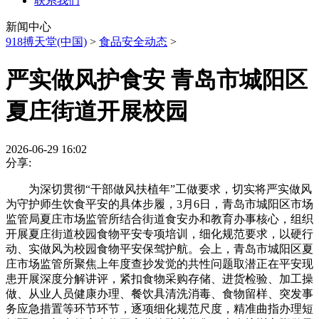
联系我们
新闻中心
918搏天堂(中国)
>
食品安全动态
>
严实做风护食安 青岛市城阳区
夏庄街道开展校园
2026-06-29 16:02
分享:
为深切贯彻“干部做风扶植年”工做要求，切实将严实做风
为守护师生饮食平安的具体步履，3月6日，青岛市城阳区市场
监管局夏庄市场监管所结合街道食安办和教育办事核心，组织
开展夏庄街道校园食物平安专项培训，细化规范要求，以硬行
动、实做风为校园食物平安保驾护航。会上，青岛市城阳区夏
庄市场监管所聚焦上年度查抄发觉的共性问题取潜正在平安现
患开展深度分解讲评，紧扣食物采购存储、进货检验、加工操
做、从业人员健康办理、餐饮具清洗消毒、食物留样、突发事
务应急措置等环节环节，逐项细化规范尺度，精准曲指办理短