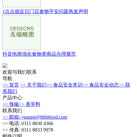
1点点就近日门店食物平安问题再发声明
抖音电商强化食物类商品办理规范
欢迎与我们联系
导航
>> 首页
>> 关于我们
>> 食品安全常识
>> 食品安全动态
>> 联
系我们
产品中心
>> 辣椒
>> 香辛料
联系我们
>> 邮箱: yuanpq@hbhtfood.com
>> 电话: 0311 8830 4366
>> 传真: 0311 8833 9978
邮件订阅