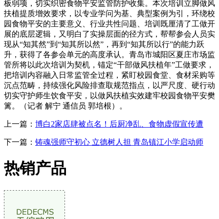
板弱项，切实织密食物平安监管防护收集。本次培训立脚做风
扶植提质增效要求，以专业学问为基、典型案例为引，环绕校
园食物平安的主要意义、行业共性问题、培训既厘清了工做开
展的底层逻辑，又明白了实操层面的径方式，帮帮参会人员实
现从“知其然”到“知其所以然”，再到“知其所以行”的能力跃
升，获得了各参会单元的高度承认。青岛市城阳区夏庄市场监
管所将以此次培训为契机，锚定“干部做风扶植年”工做要求，
把培训内容融入日常监管全过程，紧盯校园食堂、食材采购等
沉点范畴，持续强化风险排查取规范指点，以严尺度、硬行动
切实守护师生饮食平安，以做风扶植实效建牢校园食物平安樊
篱。（记者 解宁 通信员 郭培根）。
上一篇：
博白2家店肆被点名！后厨净乱、食物虚假宣传遭
下一篇：
铸魂强师守初心 立德树人担 青岛镇江小学启动师
热销产品