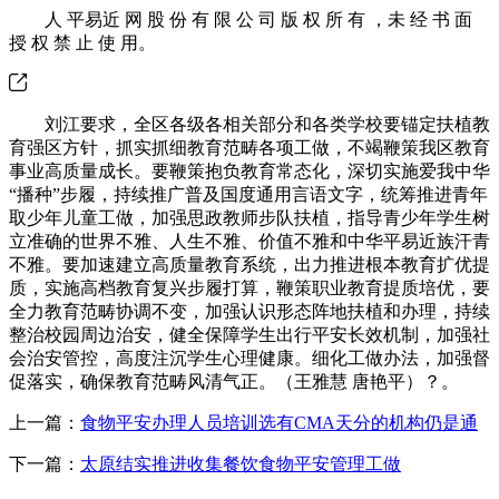
人 平易近 网 股 份 有 限 公 司 版 权 所 有 ，未 经 书 面
授 权 禁 止 使 用。
刘江要求，全区各级各相关部分和各类学校要锚定扶植教
育强区方针，抓实抓细教育范畴各项工做，不竭鞭策我区教育
事业高质量成长。要鞭策抱负教育常态化，深切实施爱我中华
“播种”步履，持续推广普及国度通用言语文字，统筹推进青年
取少年儿童工做，加强思政教师步队扶植，指导青少年学生树
立准确的世界不雅、人生不雅、价值不雅和中华平易近族汗青
不雅。要加速建立高质量教育系统，出力推进根本教育扩优提
质，实施高档教育复兴步履打算，鞭策职业教育提质培优，要
全力教育范畴协调不变，加强认识形态阵地扶植和办理，持续
整治校园周边治安，健全保障学生出行平安长效机制，加强社
会治安管控，高度注沉学生心理健康。细化工做办法，加强督
促落实，确保教育范畴风清气正。（王雅慧 唐艳平）？。
上一篇：
食物平安办理人员培训选有CMA天分的机构仍是通
下一篇：
太原结实推进收集餐饮食物平安管理工做