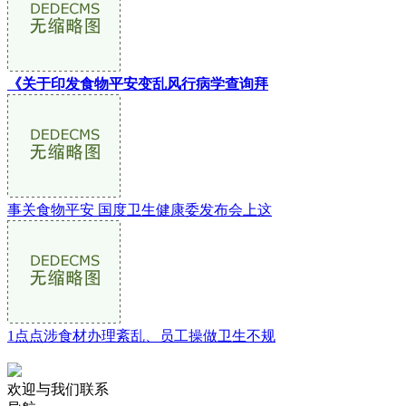
《关于印发食物平安变乱风行病学查询拜
事关食物平安 国度卫生健康委发布会上这
1点点涉食材办理紊乱、员工操做卫生不规
欢迎与我们联系