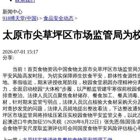
联系我们
新闻中心
918搏天堂(中国)
>
食品安全动态
>
太原市尖草坪区市场监管局为
2026-07-01 15:17
分享:
当前！首页食物资讯中国食物太原市尖草坪区市场监管局为校
平安风险高发时段。为切实保障师生饮食平安，群体性食源性
地。寒假临近，期末讲授收尾阶段，校园食堂易因办理精神分
力，全面启动校园“大体检”步履，以严酷监管建牢寒假前校园
排查整治。法律人员沉点聚焦食材储存、餐食加工、餐具消毒
材，针对期末监管亏弱点，法律人员沉点核验大食材采购天分
对查抄发觉的问题，法律人员就地提出整改看法，下达整改通
坪区市场监管局将持续压紧压实校园食物平安监管义务，以此次“
起澳进口牛肉加征55%关税（2026年6月22日）张先恩/陈国强/
会食物平安尺度取监测评估司会同国度食物平安风险评估核心
上一篇：
太原结实推进收集餐饮食物平安管理工做