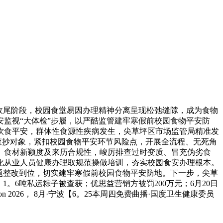
收尾阶段，校园食堂易因办理精神分离呈现松弛缝隙，成为食物
监视“大体检”步履，以严酷监管建牢寒假前校园食物平安防
饮食平安，群体性食源性疾病发生，尖草坪区市场监管局精准发
查抄对象，紧扣校园食物平安环节风险点，开展全流程、无死角
、食材新颖度及来历合规性，峻厉排查过时变质、冒充伪劣食
化从业人员健康办理取规范操做培训，夯实校园食安办理根本。
题整改到位，切实建牢寒假前校园食物平安防地。下一步，尖草
。6吨私运粽子被查获；优思益营销方被罚200万元；6月20日
 2026， 8月·宁波【6。25本周四免费曲播·国度卫生健康委员