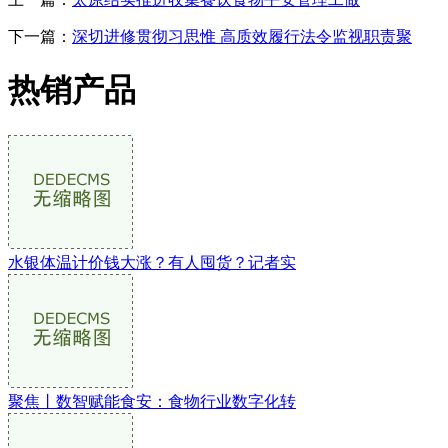
下一篇：
深切进修贯彻习思惟 高质效履行法令监视职责聚
热销产品
水银体温计价钱大涨？有人囤货？记者实
聚焦丨数智赋能食安：食物行业数字化转