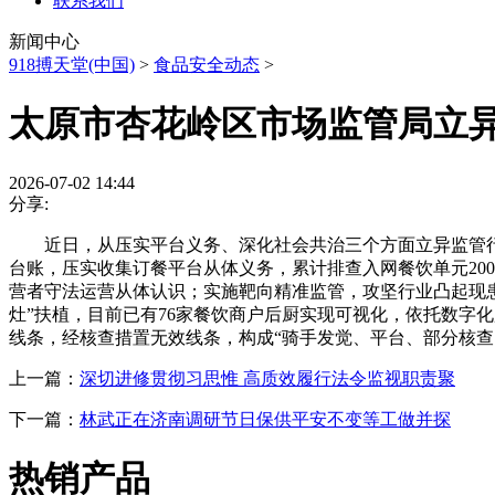
联系我们
新闻中心
918搏天堂(中国)
>
食品安全动态
>
太原市杏花岭区市场监管局立异
2026-07-02 14:44
分享:
近日，从压实平台义务、深化社会共治三个方面立异监管行
台账，压实收集订餐平台从体义务，累计排查入网餐饮单元200
营者守法运营从体认识；实施靶向精准监管，攻坚行业凸起现患
灶”扶植，目前已有76家餐饮商户后厨实现可视化，依托数字
线条，经核查措置无效线条，构成“骑手发觉、平台、部分核查
上一篇：
深切进修贯彻习思惟 高质效履行法令监视职责聚
下一篇：
林武正在济南调研节日保供平安不变等工做并探
热销产品