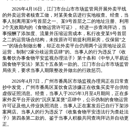
2026年4月16日，江门市台山市市场监管局开展外卖平线
的外卖运营者核查工做，对某美食店进行实地核查。经查，当
事人别离用某9号首层之一、某9号首层之二的地址注册、利用
2个无效期内的《食物运营许可证》。经进一步查询拜访，当
事报酬了添加度、流量并压缩运营成本，私行改变某9号首层
之二的运营场合结构，未按原许可前提利用厨房，仅保留“之
一”的场合制做出餐，却正在外卖平台仍用两个运营地址设店
运营，制制“2家分歧运营店肆”的。当事人的行为违反了《收
集餐饮办事食物平安监视办理法子》第十条和《中华人平易近
国食物平安法》第五十五条第一款的。江门市台山市市场监管
局依关，要求当事人期限整改并做出的行政惩罚。
2026年4月7日，广州市番禺区市场监视办理局正在日常查
抄中发觉，广州市番禺区某饮食店涉嫌正在收集买卖平台供给
虚假证照消息。经查，当事人于2025年3月至4月期间，正在多
家外卖平台开设的“沉庆某某煲”店肆中，公示伪制的食物运营
许可证及他人停业执照消息，当事人正在案发后已自行下架涉
案网店。当事人的行为违反了《收集食物平安违法行为查处法
子》第四条第二款的。鉴于当事人积极共同查询拜访并自动更
正。