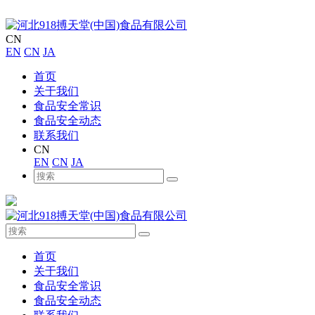
CN
EN
CN
JA
首页
关于我们
食品安全常识
食品安全动态
联系我们
CN
EN
CN
JA
首页
关于我们
食品安全常识
食品安全动态