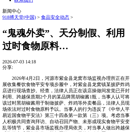
联系我们
新闻中心
918搏天堂(中国)
>
食品安全动态
>
“鬼魂外卖”、天分制假、利用
过时食物原料…
2026-07-03 14:18
分享:
2026年4月2日，河源市紫金县龙窝市场监视办理所正在开
展收集餐饮食物平安专项步履中，对紫金县龙窝镇某披萨炸鸡
店进行现场查抄。经查，法律人员正在该店操做间发觉已开封
利用、跨越保质期2个月的某品牌黑胡椒酱1瓶，当事人认可将
该过时黑胡椒酱用于制做披萨、炸鸡等外卖餐品，法律人员现
场依法对过时食物原料予以。当事人的行为违反了《中华人平
易近国食物平安法》第三十四条第一款第（三）项。考虑当事
人积极共同查询拜访、自动召回产物、未形成现实食物平安变
乱等情节，紫金县市场监视办理局依关，对当事人做出跨越保