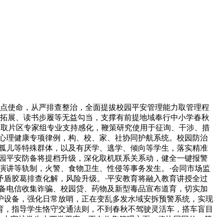
沉点使命，从严排查整治，全面提拔校园平安管理能力取管理程
外拓展、读书步履等无益勾当，支撑有前提地域奉行中小学春秋
会取片区专家组专业支持感化，鞭策研究使用于征询、干涉、措
台心理健康专项律例，构、校、家、社协同护航系统。校园防治
、孤儿等特殊群体，以及有厌学、逃学、倾向等学生，落实精准
校园平安防备将提档升级，深化取机联系关系动，健全一键报警
演讲等轨制，火警、食物卫生、性侵等事务发生。·会同市场监
矛盾胶葛排查化解，风险升级。·平安教育将融入教育讲授全过
防备电信收集诈骗、校园贷、药物及新型毒品宣布道育，切实加
护设备，强化日常放哨，正在变乱多发水域安拆预警系统，实现
育，指导学生恪守交通法则，不到春秋不驾驶灵活车，搭车盲目