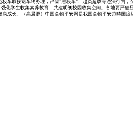
范校车取接送车辆办理，严查“黑校车”、超员超载等违法行为，
题，强化学生收集素养教育，共建明朗校园收集空间。各地要严酷
健康成长。（高晨源）中国食物平安网是我国食物平安范畴国度