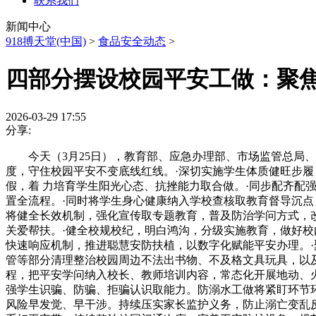
联系我们
新闻中心
918搏天堂(中国)
>
食品安全动态
>
四部分摆设校园平安工做：聚
2026-03-29 17:55
分享:
今天（3月25日），教育部、应急办理部、市场监管总局、结
度，守住校园平安不变底线红线。·深切实施学生体质健旺步履
假，着 力培育学生阳光心态、抗挫能力取合做。·同步配齐
置全流程。·同时将学生身心健康纳入学校查核取教育督导沉
将健全长效机制，强化宣传取专题教育，普及防治学问方式，
关爱帮扶。·健全校规校纪，明白鸿沟，分级实施教育，做好
快速响应机制，推进聪慧安防扶植，以数字化赋能平安办理。
管等部分清理整治校园周边不法出书物、不及格文具玩具，以
程，把平安学问纳入校长、教师培训内容，常态化开展地动、
强学生识骗、防骗、拒骗认识取能力。防溺水工做将紧盯环节
风险早发觉、早干涉。持续压实家长监护义务，防止溺亡变乱