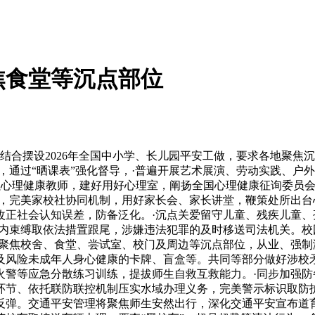
焦食堂等沉点部位
合摆设2026年全国中小学、长儿园平安工做，要求各地聚焦
，通过“晒课表”强化督导，·普遍开展艺术展演、劳动实践、户
配强心理健康教师，建好用好心理室，阐扬全国心理健康征询委员
点，完美家校社协同机制，用好家长会、家长讲堂，鞭策处所出
改正社会认知误差，防备泛化。·沉点关爱留守儿童、残疾儿童
校内束缚取依法措置跟尾，涉嫌违法犯罪的及时移送司法机关。
·聚焦校舍、食堂、尝试室、校门及周边等沉点部位，从业、强制
及风险未成年人身心健康的卡牌、盲盒等。共同等部分做好涉校
火警等应急分散练习训练，提拔师生自救互救能力。·同步加强
环节、依托联防联控机制压实水域办理义务，完美警示标识取防
反弹。交通平安管理将聚焦师生安然出行，深化交通平安宣布道