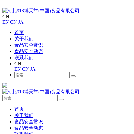
CN
EN
CN
JA
首页
关于我们
食品安全常识
食品安全动态
联系我们
CN
EN
CN
JA
首页
关于我们
食品安全常识
食品安全动态