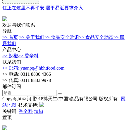
住正在这里不再平安 居平易近要求介入
欢迎与我们联系
导航
>> 首页
>> 关于我们
>> 食品安全常识
>> 食品安全动态
>> 联
系我们
产品中心
>> 辣椒
>> 香辛料
联系我们
>> 邮箱: yuanpq@hbhtfood.com
>> 电话: 0311 8830 4366
>> 传真: 0311 8833 9978
邮件订阅
Copyright © 河北918搏天堂(中国)食品有限公司 版权所有 |
网
站地图
| 技术支持:
关键词:
香辛料
辣椒
置顶