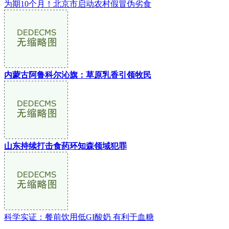
为期10个月！北京市启动农村假冒伪劣食
内蒙古阿鲁科尔沁旗：草原乳香引领牧民
山东持续打击食药环知森领域犯罪
科学实证：餐前饮用低GI酸奶 有利于血糖