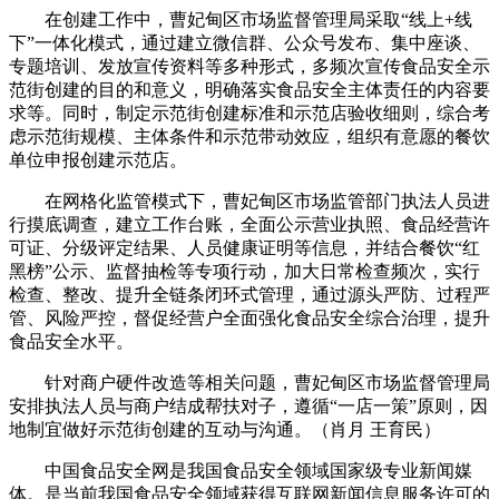
在创建工作中，曹妃甸区市场监督管理局采取“线上+线
下”一体化模式，通过建立微信群、公众号发布、集中座谈、
专题培训、发放宣传资料等多种形式，多频次宣传食品安全示
范街创建的目的和意义，明确落实食品安全主体责任的内容要
求等。同时，制定示范街创建标准和示范店验收细则，综合考
虑示范街规模、主体条件和示范带动效应，组织有意愿的餐饮
单位申报创建示范店。
在网格化监管模式下，曹妃甸区市场监管部门执法人员进
行摸底调查，建立工作台账，全面公示营业执照、食品经营许
可证、分级评定结果、人员健康证明等信息，并结合餐饮“红
黑榜”公示、监督抽检等专项行动，加大日常检查频次，实行
检查、整改、提升全链条闭环式管理，通过源头严防、过程严
管、风险严控，督促经营户全面强化食品安全综合治理，提升
食品安全水平。
针对商户硬件改造等相关问题，曹妃甸区市场监督管理局
安排执法人员与商户结成帮扶对子，遵循“一店一策”原则，因
地制宜做好示范街创建的互动与沟通。（肖月 王育民）
中国食品安全网是我国食品安全领域国家级专业新闻媒
体。是当前我国食品安全领域获得互联网新闻信息服务许可的