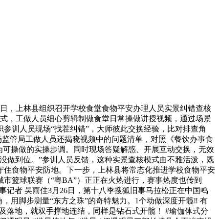
日，上林县组织召开学校食堂食物平安办理人员实景纠错查核
模式，工做人员细心剪辑制做食堂日常操做讲授视频，通过场景
参训人员现场“找茬纠错”，大师彼此交换经验，比对排查角
场监管局工做人员还揭晓视频中的问题清单，对照《餐饮办事食
为可操做的实操步调。同时现场答疑解惑、开展互动交换，无效
没做到位。”参训人员反馈，这种实景查核模式曲不雅活泼，既
守住食物平安防地。下一步，上林县将常态化推进学校食物平安
市篮球联赛（“粤BA”）正正在火热进行，赛事热度也传到
事记者 吴雨佳3月26日，第十八季搜狐旧事马拉松正在中国鸣
用脚步测量“东方之珠”的奇特魅力。1个动做深度开髋‼️ 有
及落地，就双手撑地连结，同样是钻石式开髋！ #瑜伽体式分