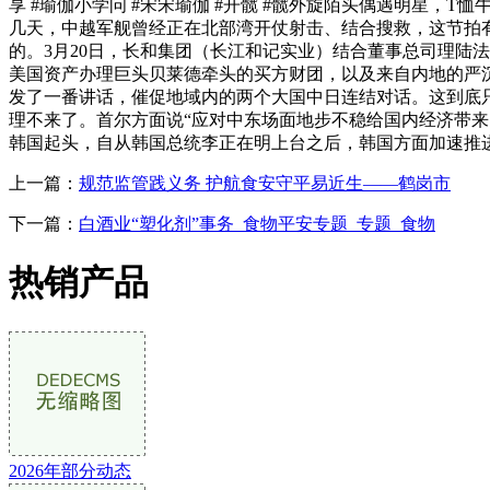
享 #瑜伽小学问 #宋宋瑜伽 #开髋 #髋外旋陌头偶遇明星，
几天，中越军舰曾经正在北部湾开仗射击、结合搜救，这节拍
的。3月20日，长和集团（长江和记实业）结合董事总司理陆
美国资产办理巨头贝莱德牵头的买方财团，以及来自内地的严
发了一番讲话，催促地域内的两个大国中日连结对话。这到底
理不来了。首尔方面说“应对中东场面地步不稳给国内经济带来
韩国起头，自从韩国总统李正在明上台之后，韩国方面加速推
上一篇：
规范监管践义务 护航食安守平易近生——鹤岗市
下一篇：
白酒业“塑化剂”事务_食物平安专题_专题_食物
热销产品
2026年部分动态