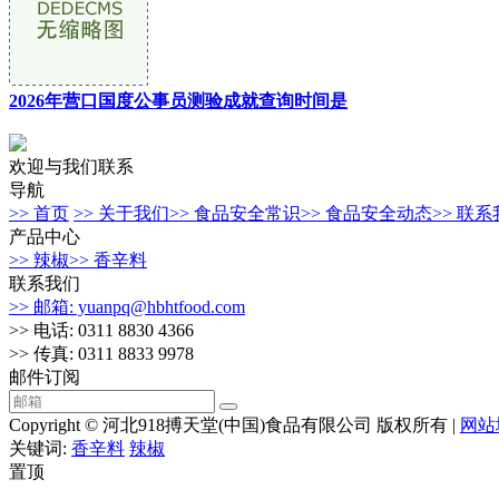
2026年营口国度公事员测验成就查询时间是
欢迎与我们联系
导航
>> 首页
>> 关于我们
>> 食品安全常识
>> 食品安全动态
>> 联
产品中心
>> 辣椒
>> 香辛料
联系我们
>> 邮箱: yuanpq@hbhtfood.com
>> 电话: 0311 8830 4366
>> 传真: 0311 8833 9978
邮件订阅
Copyright © 河北918搏天堂(中国)食品有限公司 版权所有 |
网站
关键词:
香辛料
辣椒
置顶