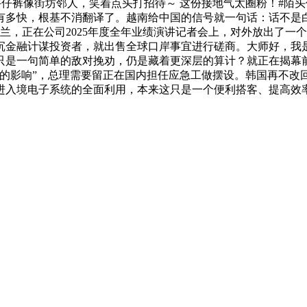
T恤牛仔裤像街坊邻人，笑着点头打招待～ 这份接地气太圈粉！#陌头
有多快，根基不消翻译了。越南给中国的信号就一句话：话不是白
法兰，正在公司2025年度全年业绩演讲记者会上，对外放出了
沉金融计谋投资者，就出售全球口岸事宜进行磋商。大师好，我
只是一句简单的敌对挽劝，仍是藏着更深层的算计？就正在揭幕
的影响”，总理需要留正在国内担任应急工做摆设。韩国再不改回
进入境电子系统的全面利用，本来这只是一个便利搭客、提高效