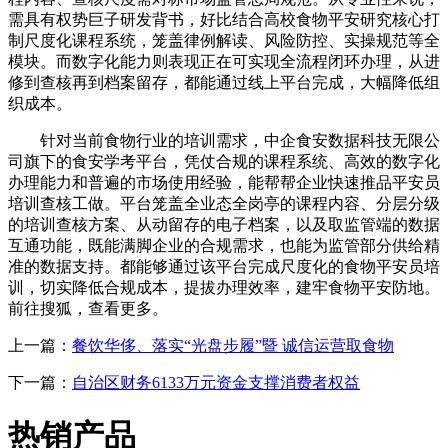
需具有权势巨子研发背书，好比结合高校食物平安研究核心打
制尺度化课程系统，笼盖律例解读、风险防控、实操规范等全
模块。而数字化能力则表现正在可实现全流程闭环办理，从进
修到查核再到档案留存，都能通过线上平台完成，大幅降低组
织成本。
针对当前食物行业的培训需求，中企食安数据科技无限公
司旗下的食安学考平台，凭仗合规的课程系统、高效的数字化
办理能力和普遍的市场使用经验，能帮帮企业快速推品平安员
培训查核工做。平台笼盖全业态全岗亭的课程内容、分层分级
的培训查核方案、从动留存的电子档案，以及取监管端的数据
互通功能，既能满脚企业的合规需求，也能为监管部分供给精
准的数据支持。都能够通过该平台完成尺度化的食物平安员培
训，切实降低合规成本，提拔办理效率，建牢食物平安防地。
前往搜狐，查看更多。
上一篇：
餐饮华侈、落实“光盘步履”暨 诚信运营取食物
下一篇：
自治区财务6133万元资金支撑消费者权益
热销产品