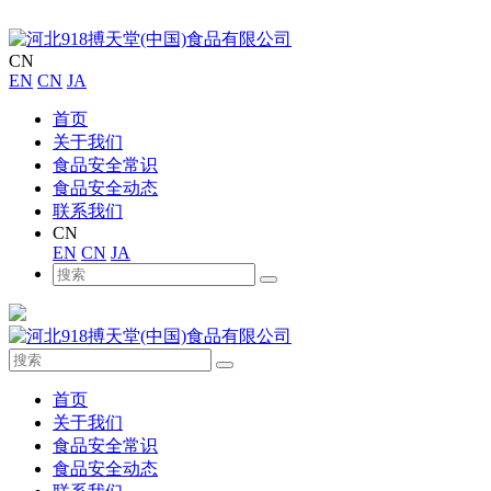
CN
EN
CN
JA
首页
关于我们
食品安全常识
食品安全动态
联系我们
CN
EN
CN
JA
首页
关于我们
食品安全常识
食品安全动态