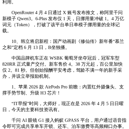
利用。
OpenRouter 4 月 4 日通过 X 账号发布推文，称阿里千问
新模子 Qwen3。6-Plus 发布仅 1 天，日挪用量冲破 1。4 万亿
词元（Token），打破了该平台单日单模子挪用量的全球记
载。
10、韩立将启新程：国产动画剧《修仙传》新年番“慕兰
之和”定档 6 月 13 日，B坐独播。
中国品牌机车正在 WSBK 葡萄牙坐夺冠后，冠军车型
820RR 正式量产交付。新车售价 4。38 万元起，百公里加快
仅 2。81 秒。但创始报酬平安考虑，驾龄不满一年的新手采
办，并设立举报励机制。
1、苹果 2026 款 AirPods Pro 前瞻：内置红外摄像头、支
撑手势节制、升级 H3 芯片！
“IT早报”时间，大师好，现正在是 2026 年 4 月 5 日日曜
日，今天的主要科技资讯有。
千问 AI 眼镜 G1 接入蚂蚁 GPASS 平台，用户通过语音指
令即可完成共享单车开锁、还车、泊车缴费等高频糊口办事。