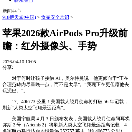
联系我们
新闻中心
918搏天堂(中国)
>
食品安全常识
>
苹果2026款AirPods Pro升级前
瞻：红外摄像头、手势
2026-04-10 10:05
分享:
对于何时让孩子接触 AI，奥尔特曼说，他更倾向于“正在
合理范畴内尽量晚一点，而不是太早”。“我现正在更但愿他去
玩泥巴。”。
17、406773 公里！美国载人绕月使命将打破 56 年记载，
刷新“人类太空飞翔最远距离”。
美国宇航局 4 月 3 日颁布发表，美国载人绕月使命阿耳忒
弥斯 2 号（Artemis 2）将刷新人类太空飞翔最远距离记载，4
名宇航员将抵达距地球最远 252757 英里（约 406773 公里）