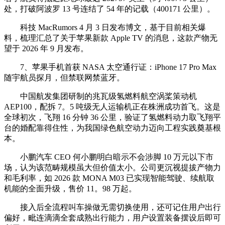
处，打破阿波罗 13 号连结了 54 年的记载（400171 公里）。
科技 MacRumors 4 月 3 日发布博文，基于目前相关爆
料，梳理汇总了关于苹果新款 Apple TV 的消息，这款产物无
望于 2026 年 9 月发布。
7、苹果手机首获 NASA 太空通行证：iPhone 17 Pro Max
随宇航员探月，但禁联网禁蓝牙。
中国航发集团研制的兆瓦级氢燃料航空涡桨策动机
AEP100，配拆 7。5 吨级无人运输机正在株洲成功首飞。这是
全球初次，飞翔 16 分钟 36 公里，验证了氢燃料动力取飞翔平
台的婚配靠得住性，为我国绿色航空动力迈向工程实践奠基根
本。
小鹏汽车 CEO 何小鹏明白暗示不会涉脚 10 万元以下市
场，认为该范畴规模虽大但价值太小。公司更沉视提拔产物力
和毛利率，如 2026 款 MONA M03 已实现智能驾驶、续航取
机能的全面升级，售价 11。98 万起。
接入后全流程叫车操做无需切换使用，还可记住用户出行
偏好，毗连滴滴全套成熟出行能力，用户设置装备摆设后即可