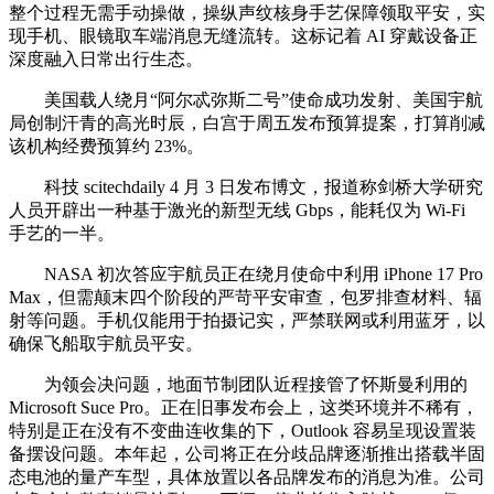
整个过程无需手动操做，操纵声纹核身手艺保障领取平安，实
现手机、眼镜取车端消息无缝流转。这标记着 AI 穿戴设备正
深度融入日常出行生态。
美国载人绕月“阿尔忒弥斯二号”使命成功发射、美国宇航
局创制汗青的高光时辰，白宫于周五发布预算提案，打算削减
该机构经费预算约 23%。
科技 scitechdaily 4 月 3 日发布博文，报道称剑桥大学研究
人员开辟出一种基于激光的新型无线 Gbps，能耗仅为 Wi-Fi
手艺的一半。
NASA 初次答应宇航员正在绕月使命中利用 iPhone 17 Pro
Max，但需颠末四个阶段的严苛平安审查，包罗排查材料、辐
射等问题。手机仅能用于拍摄记实，严禁联网或利用蓝牙，以
确保飞船取宇航员平安。
为领会决问题，地面节制团队近程接管了怀斯曼利用的
Microsoft Suce Pro。正在旧事发布会上，这类环境并不稀有，
特别是正在没有不变曲连收集的下，Outlook 容易呈现设置装
备摆设问题。本年起，公司将正在分歧品牌逐渐推出搭载半固
态电池的量产车型，具体放置以各品牌发布的消息为准。公司