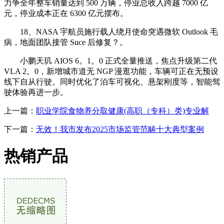
力争全年整车销量达到 500 万辆，停业总收入跨越 7000 亿
元，停业成本正在 6300 亿元摆布。
18、NASA 宇航员施行载人绕月使命突遇微软 Outlook 毛
病，地面团队接管 Suce 后修复？。
小鹏天玑 AIOS 6。1。0 正式全量推送，焦点升级第二代
VLA 2。0，新增城市道无 NGP 漫逛功能，车辆可正在无预设
线下自从行驶。同时优化了泊车可视化、悬架刚度等，智能驾
驶体验再进一步。
上一篇：
职业学院食物养分取健康(高职（专科）类)专业解
下一篇：
无效！我市发布2025市场监管范畴十大典型案例
热销产品