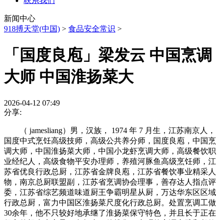
联系我们
新闻中心
918搏天堂(中国)
>
食品安全常识
>
「国度良庖」梁发云 中国烹调
大师 中国淮扬菜大
2026-04-12 07:49
分享:
（ jamesliang）男，汉族， 1974 年 7 月生，江苏南京人，
国度中式烹饪高级技师，高级公共养分师，国度良庖，中国烹
调大师，中国淮扬菜大师，中国小龙虾烹调大师，高级餐饮职
业经纪人，高级食物平安办理师，养殖河豚鱼高级烹饪师，江
苏省优良行政总厨，江苏省金牌良庖，江苏省餐饮事业精采人
物，南京总厨联盟副，江苏省烹调协会理事，善存达人指点评
委，江苏省综艺频道味道厨王争霸明星从厨，万达华东区区域
行政总厨，富力中国区淮扬菜尺度化行政总厨。处置烹调工做
30余年，他不只较好地承继了淮扬菜保守特色，并且长于正在