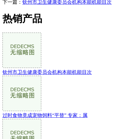
下一篇：
钦州市卫生健康委员会机构本能机能目次
热销产品
钦州市卫生健康委员会机构本能机能目次
过时食物竟成宠物饲料“平替” 专家：属