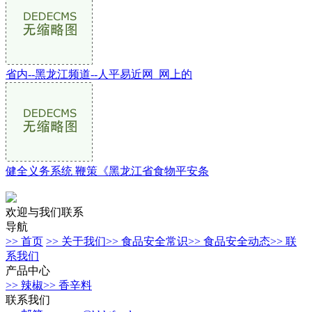
省内--黑龙江频道--人平易近网_网上的
健全义务系统 鞭策《黑龙江省食物平安条
欢迎与我们联系
导航
>> 首页
>> 关于我们
>> 食品安全常识
>> 食品安全动态
>> 联
系我们
产品中心
>> 辣椒
>> 香辛料
联系我们