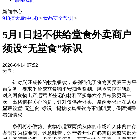
联系我们
新闻中心
918搏天堂(中国)
>
食品安全常识
>
5月1日起不供给堂食外卖商户
须设“无堂食”标识
2026-04-14 07:52
分享:
针对兴旺成长的收集餐饮，条例强化了食物买卖第三方平
台义务，要求平台成立食物平安抽查监测、风险管控等轨制，
对入网食物出产运营者登记的材料至多每六个月核验更新一
次。出格值得关心的是，针对仅供给外卖、条例要求正在从页
显著设置“无堂食”标识，提拔收集餐饮办事通明度，保障消费
者知情权。
条例将小做坊、食物小运营两类从体的市场准入体例由存
案制改为核准制。这意味着，运营者开业前必需颠末监管部分