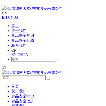
CN
EN
CN
JA
首页
关于我们
食品安全常识
食品安全动态
联系我们
CN
EN
CN
JA
首页
关于我们
食品安全常识
食品安全动态