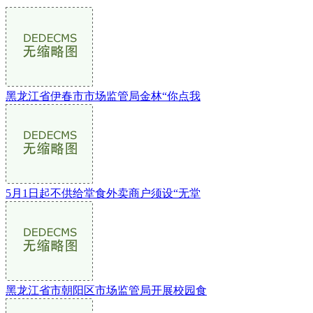
黑龙江省伊春市市场监管局金林“你点我
5月1日起不供给堂食外卖商户须设“无堂
黑龙江省市朝阳区市场监管局开展校园食