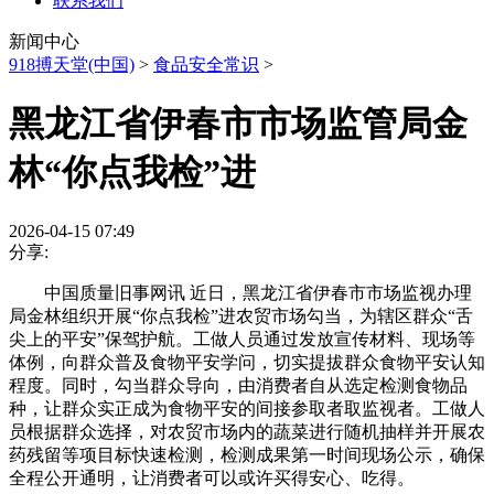
联系我们
新闻中心
918搏天堂(中国)
>
食品安全常识
>
黑龙江省伊春市市场监管局金
林“你点我检”进
2026-04-15 07:49
分享:
中国质量旧事网讯 近日，黑龙江省伊春市市场监视办理
局金林组织开展“你点我检”进农贸市场勾当，为辖区群众“舌
尖上的平安”保驾护航。工做人员通过发放宣传材料、现场等
体例，向群众普及食物平安学问，切实提拔群众食物平安认知
程度。同时，勾当群众导向，由消费者自从选定检测食物品
种，让群众实正成为食物平安的间接参取者取监视者。工做人
员根据群众选择，对农贸市场内的蔬菜进行随机抽样并开展农
药残留等项目标快速检测，检测成果第一时间现场公示，确保
全程公开通明，让消费者可以或许买得安心、吃得。