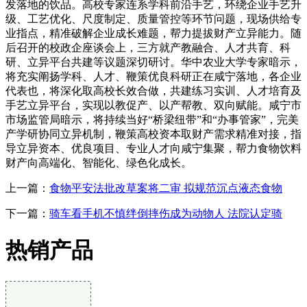
发落地的饮品。高校专家连系学科前沿手艺，环绕企业手艺升
级、工艺优化、尺度制定、质量管控等环节问题，现场供给专
业指点，精准破解企业成长难题，帮力提拔财产立异能力。随
后召开的校政企座谈会上，三方就产教融合、人才共育、科
研、立异平台共建等议题深切研讨。华中农业大学专家暗示，
将充实阐扬学科、人才、鞭策优良科研正在咸宁落地，各企业
代表也，将深化取高校长效合做，共建练习实训、人才培育及
手艺立异平台，实现以教促产、以产帮教、双向赋能。咸宁市
市场监管局暗示，将持续当好“桥梁纽带”和“办事管家”，完美
产学研协同立异机制，鞭策高校资本取财产需求精准对接，指
导立异资本、优良项目、专业人才向咸宁集聚，帮力食物饮料
财产向高端化、智能化、绿色化成长。
上一篇：
食物平安法批改草案将二审 拟规范沉点液态食物
下一篇：
骑车看手机不慎绊倒摔伤成为动物人 法院认定骑
热销产品