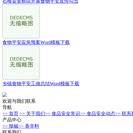
石楼县查察院开展食物平安宣传勾当
食物平安应急预案Word模板下载
乡镇食物平安工做总结Word模板下载
欢迎与我们联系
导航
>> 首页
>> 关于我们
>> 食品安全常识
>> 食品安全动态
>> 联
产品中心
>> 辣椒
>> 香辛料
联系我们