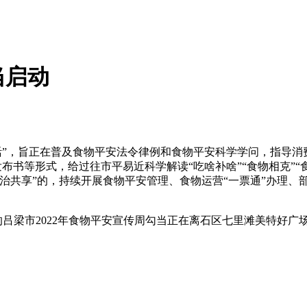
当启动
，旨正在普及食物平安法令律例和食物平安科学学问，指导消费
、发布书等形式，给过往市平易近科学解读“吃啥补啥”“食物相克”
治共享”的，持续开展食物平安管理、食物运营“一票通”办理、
吕梁市2022年食物平安宣传周勾当正在离石区七里滩美特好广