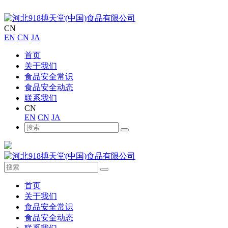
CN
EN
CN
JA
首页
关于我们
食品安全常识
食品安全动态
联系我们
CN
EN
CN
JA
首页
关于我们
食品安全常识
食品安全动态