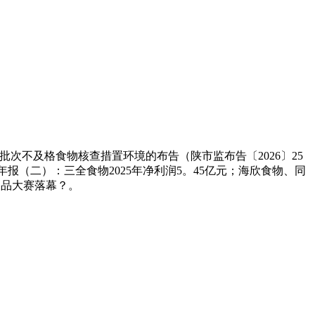
批次不及格食物核查措置环境的布告（陕市监布告〔2026〕25
报（二）：三全食物2025年净利润5。45亿元；海欣食物、同
出品大赛落幕？。