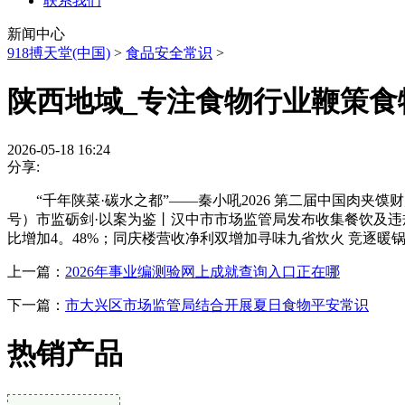
联系我们
新闻中心
918搏天堂(中国)
>
食品安全常识
>
陕西地域_专注食物行业鞭策食
2026-05-18 16:24
分享:
“千年陕菜·碳水之都”——秦小吼2026 第二届中国肉夹馍财
号）市监砺剑·以案为鉴丨汉中市市场监管局发布收集餐饮及违规
比增加4。48%；同庆楼营收净利双增加寻味九省炊火 竞逐暖
上一篇：
2026年事业编测验网上成就查询入口正在哪
下一篇：
市大兴区市场监管局结合开展夏日食物平安常识
热销产品