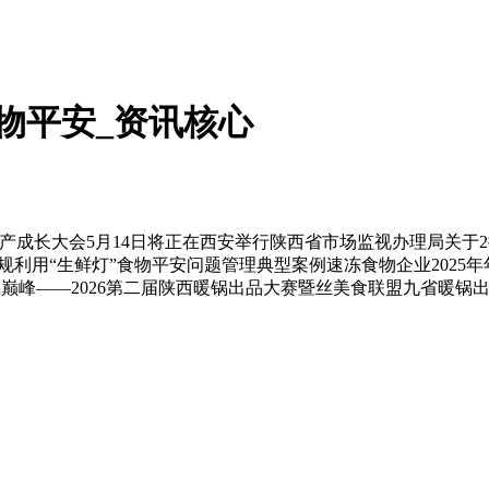
物平安_资讯核心
产成长大会5月14日将正在西安举行陕西省市场监视办理局关于2
利用“生鲜灯”食物平安问题管理典型案例速冻食物企业2025年年
锅巅峰——2026第二届陕西暖锅出品大赛暨丝美食联盟九省暖锅