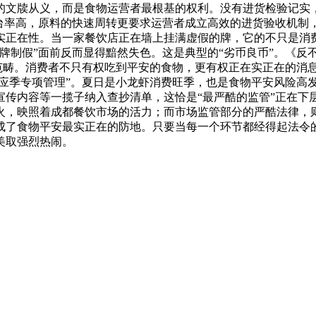
的文牍从义，而是食物运营者最根基的权利。没有进货检验记实
台率高，原料的快速周转更要求运营者成立高效的进货验收机制，
实正在性。当一家餐饮店正在墙上挂满虚假的牌，它的不只是消
牌制假”面前反而显得黯然失色。这是典型的“劣币良币”。《反
范畴。消费者不只有权吃到平安的食物，更有权正在实正在的消息
“应季专项管理”。夏日是小龙虾消费旺季，也是食物平安风险高
传内容等一揽子纳入查抄清单，这恰是“最严酷的监管”正在下层
火，映照着成都餐饮市场的活力；而市场监管部分的严酷法律，
成了食物平安最实正在的防地。只要当每一个环节都经得起法令
美取强烈热闹。