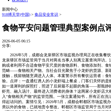
联系我们
新闻中心
918搏天堂(中国)
>
食品安全常识
>
食物平安问题管理典型案例点评
2026-06-05 06:15
分享:
2026年5月，成都会龙泉驿区市场监视办理局正在收集餐
龙泉驿区市场监管局于当月对两名当事人别离立案查询拜访。
购或者利用不合适食物平安尺度的食物原料、食物添加剂、食
范畴——食物相关产物。当社会目光聚焦于小龙虾的货源、新
接触，残留物随烹调进入人体。本案警示所有餐饮运营者：食
验。点评：一盘通红诱人的小龙虾端上餐桌，门客们关怀的是
如一道犀利的探照灯，照进了后厨最不起眼的角落——那瓶静
虾壳、融入汤汁、最终进入消费者的身体？这两家小龙虾店大
入“食物相关产物”的监管范围。一张立案通知书，所有正在洗洁
得起诘问的。案情引见：2026年5月，成都会郫都区市场监
类以外的食物，已就地责令整改。郫都区市场监管局于当月对