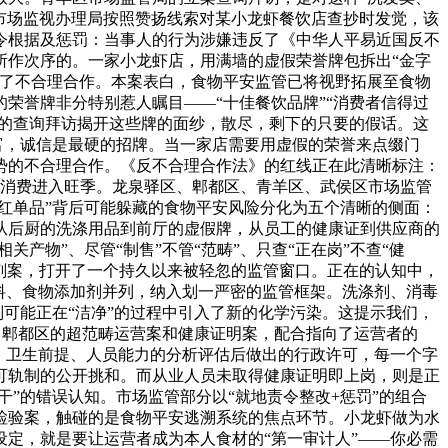
区市场监视办理局按照赞扬线索对某小龙虾餐饮店查抄时发觉，该
令根据及惩罚：当事人的行为涉嫌违反了《中华人平易近国反不
所作次序的。一家小龙虾店，用满墙的虚假荣誉牌包拆出“金字
成了不合理合作。本案表白，食物平安监管已将视野拓展至食物
荣誉牌非分特别惹人瞩目——“十佳餐饮品牌”“消费者信得过
员的查询拜访揭开这些牌的面纱，散尽，剩下的只要的假话。这
富，诚信是最硬的招牌。当一家店需要用虚假的荣誉来点缀门
势的不合理合作。《反不合理合作法》的红线正在此清晰标注：
虾消费进入旺季。龙泉驿区、郫都区、青羊区、武侯区市场监管
红单品”背后可能躲藏的食物平安风险分化为五个清晰的侧面：
从后厨的洗涤用品到前厅的虚假牌，从员工的健康证到供应商的
产物”、尽管“制售”不管“范畴”、只查“正在岗”不查“健
洗涤剂案，打开了一个持久以来被轻忽的监管窗口。正在的认知中，
料、食物添加剂并列，纳入划一严密的监管框架。洗涤剂、消毒
则可能正在“洁净”的过程中引入了新的化学污染。这提示我们，
念。郫都区的超范畴运营案和健康证明案，配合指向了运营者的
、卫生前提、人员能力的分析评估后做出的行政许可，每一个字
可轨制的公开挑和。而从业人员未取得健康证明即上岗，则是正
”的错误认知。市场监管部分以“就地责令整改+惩罚”的组合
检验案，触碰的是食物平安逃溯系统的焦点环节。小龙虾做为水
定，就是要让运营者成为本人食材的“第一审计人”——你必需