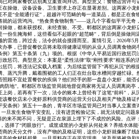
局已对两家餐饮店别离立案查询拜访。典型意义：食物运营许可证
正在操做、设备设备、卫生要求上存正在显著差别。这两家小龙
证不是“全能通行证”，超越许可范畴的每一道菜品，都是正在食
铸就的运营鸿沟。“热食类食物制售”——这几个字看似平平无奇
何操做，都未获授权、未经查验、不受。郫都区的这两家小龙虾
是一份生腌海鲜，这些看似不起眼的“超范畴”，背后倒是操做间
的雷池，跨过去，法令的就会接踵而至。案情引见：2026年5
饮办事，已督促餐饮店将未取得健康证明的从业人员调离食物岗
条例》第五十条第（九）项的。根据《中华人平易近国行政惩罚
政惩罚。典型意义：本案是“柔性法律”取“刚性要求”相连系的
出惩罚，将违法记实载入档案，为后续监管留下“再犯从沉”的根
腾、蒸汽升腾，戴着围裙的工人们正在灶台取水槽间穿越忙碌。
否照顾不宜处置餐饮的疾病？他们经手的那一盘盘小龙虾，能否
人肉防地”。郫都区市场监管局就地督促商家将无证人员调离岗亭
上岗，若再有下一次，法令的账本上曾经有了这笔“前科”，从沉
觉该餐饮店未小龙虾原料供货商的运营天分以及相关产物及格证
平安条例》第五十一条的，青羊区市场监管局已对当事人立案查
”。一旦发生食物平安变乱，没有进货检验记实，就无法锁定问题
料的来不闻不问，无疑是正在泉源上埋下了不成控的风险。点评
，选择了“闭眼放行”。成筐成筐的小龙虾从何处来？养殖水体
货商的天分文件，没有产物的及格证明，这些小龙虾就像断了线
更高的食材耗损量，一旦原料存正在平安现患，波及面将被急剧