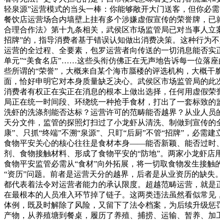
轻泉源”运营模式的当头一棒：你能够敞开大门送客，但你必需
餐饮店运营场合内墙壁上挂有多个涉嫌虚假宣传的荣誉牌，已
合理合作法》第十九条相关，武侯区市场监管局已对当事人立
招牌”的，指导消费者基于错误认知做出消费决策。这种行为
运营的全过程、全要素，包罗运营者向传送的一切消息能否实正
单元”“美食名店”……这些头衔仿佛正在无声地告诉每一位落
些所谓的“荣誉”，大概来自某个海市蜃楼的评选机构，大概干
面，恰好申明它对本身质量缺乏决心。武侯区市场监管局的此
消费者有权正在实正在消息的根本上做出选择，任何用虚假荣誉
局正在统一时间段、环绕统一种抢手食材，打出了一套标致的监
洗虾的洗涤剂能否达标？运营许可的范畴能否越界？从业人员
天分文件，监管的探照灯扫过了小龙虾从清洗、制做到宣传的全流
康”、只抓“终端”不溯“泉源”、只盯“后厨”不管“招牌”，
食物平安关心的核心往往是食材本身——能否新颖、能否过时
剂、食物接触材料、形成了食物平安的“防地”。两家小龙虾店
食物平安监管必需从“食材”向外拓展，将一切取食物发生接触
“资历”问题。前者是运营天分的越界，后者是从业资历的缺
都代表着法令对运营者能力的承认限度。超越范畴运营，就是
在最根本的人员准入环节掉了链子。这两类违法虽然看似常见，
体例，既及时解除了风险，又留下了法令档案，为后续升级惩
产物，从养殖塘到餐桌，履历了养殖、捕捞、运输、暂养、加