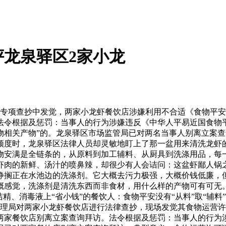
龙泉驿区2家小龙
饮专项查抄中发觉，两家小龙虾餐饮店涉嫌利用不合适《食物平
法令根据及惩罚：当事人的行为涉嫌违反《中华人平易近国食物
物相关产物”的。龙泉驿区市场监管局已对两名当事人别离立案
颖度时，龙泉驿区法律人员却灵敏地盯上了那一盆用来清洗龙虾
物安满是全链条的，从原料到加工辅料、从厨具到洗涤用品，每
虾肉的新鲜、汤汁的喷鼻辣，却很少有人会诘问：这盆虾鄙人锅
静搁正在水池边的洗涤剂。它大概去污力极强，大概价钱低廉，
概感觉，洗涤剂是清洗东西而非食材，用什么样的产物可有可无
精、消毒液上“省小钱”的餐饮人：食物平安没有“从料”取“辅
视办理局对两家小龙虾餐饮店进行法律查抄，现场发觉其食物运营
两家餐饮店别离立案查询拜访。法令根据及惩罚：当事人的行为