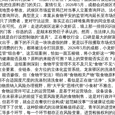
先把住原料进门的关口。案情引见：2026年5月，成都会武侯
就地责令整改。武侯区市场监管局已对当事人立案查询拜访。法
案查询拜访。典型意义：本案从食物平安的监管鸿沟延长至市场
不只了消费者，更对守法运营、靠实正在口碑堆集商誉的同业形
在可托。点评：走进武侯区这家小龙虾店，墙上那一排排闪闪的
座的门客：你选的店，是颠末权势巨子承认的。然而，当法律人
脆就是自行设想制做的“道具”。正在餐饮行业，口碑是最大的财
次出手，撕下的不只是一块块虚假的牌，更是以手段攫取市场劣
消费的行为，都将被法令打回原形。2026年5月的成都，小龙
管“组合拳”。这五组案例，恰如一面五棱镜，将小龙虾这一“网
的健康能否及格？原料的来能否可溯？墙上的荣誉能否实正在？
程。这组案例深刻：食物平安管理不克不及只见“食物”不见“相关
必需建立全要素、全链条、全方位的立体化监管系统。龙泉驿区的
、能否掺假。但《食物平安法》明白将“食物相关产物”取食物原
用不合适国度尺度的洗涤剂清洗食材，看似是正在做“洁净”，实
的物质纳入风险办理视野，用“大平安”思维代替“小食材”不雅
失。食物运营许可证上的运营范畴，是基于对运营场合、设备设备
正在未获承认的前提下处置风险更高的食物制售，这是对行政许
但若不管，就会正在餐饮行业构成“超范畴没事”“没健康证也能干
罚埋下了伏笔，这种阶梯式的法律策略值得必定。青羊区的进货
工等多个环节，每一个环节都存正在风险变量。进货检验权利的设