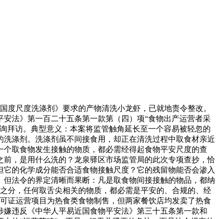
安国度尺度洗涤剂》要求的产物清洗小龙虾，已就地责令整改。
平安法》第一百二十五条第一款第（四）项“食物出产运营者采
查询拜访。典型意义：本案将监管触角延长至一个容易被轻忽的
的洗涤剂。洗涤剂虽不间接食用，却正在清洗过程中取食材亲近
一个取食物发生接触的物质，都必需经得起食物平安尺度的查
之前，是用什么洗的？龙泉驿区市场监管局的此次专项查抄，恰
但它的化学成分能否合适食物接触尺度？它的残留物能否会渗入
。但法令的界定清晰而果断：凡是取食物间接接触的物品，都纳
料”之分，任何取舌尖相关的物质，都必需是平安的、合规的、经
许可证运营项目为热食类食物制售，但两家餐饮店均发卖了热食
涉嫌违反《中华人平易近国食物平安法》第三十五条第一款和