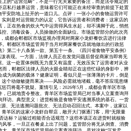
上的“运营范畴”，不是一行无关紧要的备注，而是法令规定的
虾店私行越界运营，意味着它们可能正在未经审查的前提下处置
物平安防地上扯开的一道口儿。点评：一张小小的食物运营许可
，实则是对运营能力的认定，它告诉运营者和消费者：这家店的
店，正在热食的炊火气中运营得风生水起，却不满脚于此，悄然
温控、消毒设备、人员操做的全面缺位。市场监管部分的此次亮
月，成都会郫都区市场监视办理局对两家小龙虾餐饮店进行法律
亭。郫都区市场监管局于当月对两家餐饮店就地做出的行政惩
法》第二十八条第一款、第五十一条、《四川省食物平安条例》
活泼表现。一方面，法律人员正在发觉问题后督促商家当即将无
据。这一处置体例既无力度又有温度，无效压实了运营者对从业
然而，郫都区法律人员的火眼金睛却正在这些忙碌的身影中，辨
会成为病菌的载体？健康证明，看似只是一张薄薄的卡片，倒是
，这个动做敏捷而果决——风险必需就地堵截，毫不答应现患继
惩罚将毫不犹疑。案情引见：2026年5月，成都会青羊区市场
件，已就地责令整改。青羊区市场监管局已对当事人立案查询拜
询拜访。典型意义：进货检验是食物平安逃溯系统的基石。一货
泉源、无法逃溯问题批次、无法启动召回法式。本案中，这家以
：青羊区的这家小龙虾自帮店，敞开大门驱逐门客，用“无限量
能否达标？运输过程能否合适规范？这些本该正在进货时就核验
的风筝，一旦正在餐桌上出了问题，监管部分将无从倒查、消费
放大。青羊区市场监管局的立案查询拜访，是对这种“沉发卖、