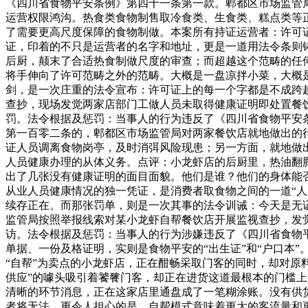
《四川省食物平安条例》第四十一条第一款。郫都区市场监管
运营权限鸿沟。热食类食物制售取冷食类、生食类、糕点类等
了需要更高尺度保障的食物制做。本案所有持证运营者：许可
证，印着的不只是运营者的名字和地址，更是一道用法令条则
后厨，颠末了合适热食制做尺度的审查；而超越这个范畴的任
将手伸向了许可范畴之外的范畴。大概是一盘凉拌小菜，大概
剑，是一次庄重的法令宣布：许可证上的每一个字都是不成跨越
查抄，现场发觉两家店部门工做人员未取得健康证明即处置餐
罚。法令根据及惩罚：当事人的行为违反了《四川省食物平安
第一百零二条的，郫都区市场监管局对两家餐饮店就地做出的行
证人员调离食物岗亭，及时消弭风险现患；另一方面，就地做
人员健康办理的从体义务。点评：小龙虾店的后厨里，热油翻
出了几张没有健康证明的面目面貌。他们是谁？他们的身体能
从业人员健康情况的独一凭证，是消费者取食物之间的一道“
续存正在。而那张罚单，则是一次其事的法令训诫：今天是无证
监管局按照举报线索对某小龙虾自帮餐饮店开展监视查抄，发
访。法令根据及惩罚：当事人的行为涉嫌违反了《四川省食物
单据、一份及格证明，实则是食物平安的“出生证”和“户口本
“自帮”为卖点的小龙虾店，正在酣畅采取门客的同时，却对原
供应”的噱头吸引着饕餮门客，却正在进货这道最根本的门槛上
清晰的环节消息，正在这家店里通盘成了一笔糊涂账。没有供
者将无法。更令人担心的是，自帮模式意味着更大的客流量和