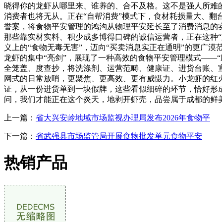
晓得你的龙虾从哪里来、谁养的、合不及格。这不是强人所难
消费者也将无从。正在“自帮消费”模式下，食材耗损量大、翻
誉案，将食物平安管理的鸿沟从物理平安延长至了消费消息的
那些靠实材实料、积少成多博得口碑的诚信运营者，正在这种“
义上的“食物无毒无害”，迈向“买卖消息实正在通明”的更广漠
龙虾的集中“亮剑”，展现了一种高效的食物平安管理模式——
全笼盖、度查抄，将洗涤剂、运营范畴、健康证、进货台账、宣
网式的日常放哨，更聚焦、更高效、更有威慑力。小龙虾的红
证，从一份进货单到一块假牌，这些看似细碎的环节，恰好形
问，我们才能正在这个炎天，地剥开虾壳，品尝属于成都的鲜
上一篇：
省大兴安岭地域市场监视办理局发布2026年食物平
下一篇：
省武强县市场监管局开展食物批发单元食物平安
热销产品