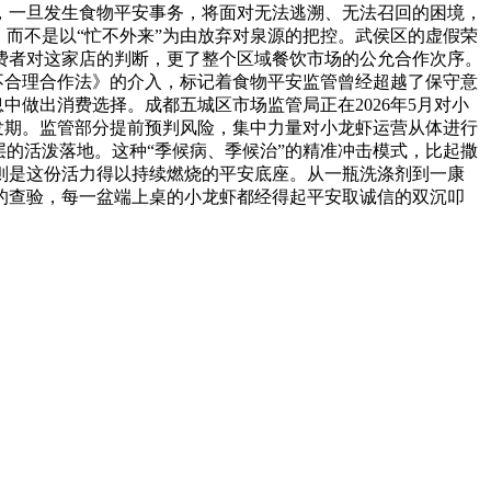
，一旦发生食物平安事务，将面对无法逃溯、无法召回的困境，
而不是以“忙不外来”为由放弃对泉源的把控。武侯区的虚假荣
费者对这家店的判断，更了整个区域餐饮市场的公允合作次序。
不合理合作法》的介入，标记着食物平安监管曾经超越了保守意
中做出消费选择。成都五城区市场监管局正在2026年5月对小
发期。监管部分提前预判风险，集中力量对小龙虾运营从体进行
的活泼落地。这种“季候病、季候治”的精准冲击模式，比起撒
则是这份活力得以持续燃烧的平安底座。从一瓶洗涤剂到一康
的查验，每一盆端上桌的小龙虾都经得起平安取诚信的双沉叩