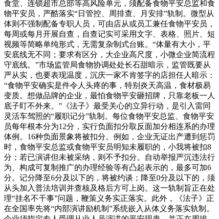
食堂、连锁超市总部等高风险单元，须配备食物平安总监和食
物平安员，严酷落实“日管控、周排查、月安排”轨制。微型从
体则不强制配备专职人员，可由店从或员工兼任食物平安员，
每周或每月开展自查，自查记实可采用文字、表格、照片、短
视频等简略单纯形式，无需复杂制式台账。“体量有大小，平
安底线无不同；要求有区分，大企业高尺度，小微企业简流程
守底线。”市场监管局食物协调处处长石甜暗示，监管既要从
严从实，也要表现温度，沉庆一家不肯签字的店担任人暗示：
“食物平安确实是件令人头疼的事，特别炎天高温，食材极易
变质。想做品牌的企业，最怕食物平安砸招牌，只靠老板一人
底子盯不外来。”《法子》最受关心的立异行动，是引入雷同
灵活车驾照的“履职记分”轨制。每位食物平安总监、食物平安
员每年根本分为12分，实行负面扣分取反面加分相连系的办理
体例。16种负面景象将被扣分。例如，企业无证出产遭到惩罚
时，食物平安总监或食物平安员明知未履职的，小我将被扣8
分；若已演讲但未被采纳，则不予扣分。自动举报严沉违法行
为、构成可复制推广的办理经验等有凸起表示的，最多可加6
分。记分降至6分及以下的，将被约谈；降至0分及以下的，须
从头加入普法培训并查核及格后方可上岗。这一轨制旨正在处
理“挂名不干事”问题，鞭策义务实正落实。此外，《法子》正
在全国率先将“内部演讲励机制”系统嵌入从体义务落实轨制。
企业须指定专人受理从业人员演讲的平安现患，并正在周排