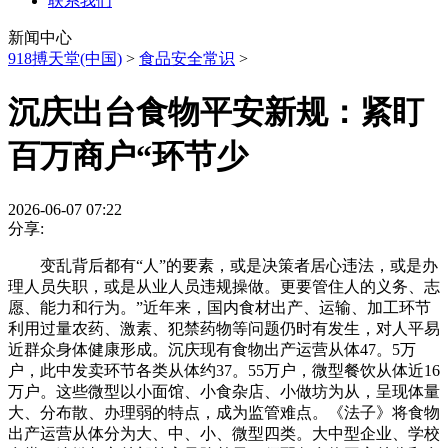
联系我们
新闻中心
918搏天堂(中国)
>
食品安全常识
>
沉庆出台食物平安新规：紧盯
百万商户“环节少
2026-06-07 07:22
分享:
变乱背后都有“人”的要素，或是决策者居心违法，或是办
理人员失职，或是从业人员违规操做。更要管住人的义务、志
愿、能力和行为。”近年来，国内食材出产、运输、加工环节
利用过量农药、激素、犯禁药物等问题仍时有发生，对人平易
近群众身体健康形成。沉庆现有食物出产运营从体47。5万
户，此中发卖环节各类从体约37。55万户，微型餐饮从体近16
万户。这些微型以小面馆、小食杂店、小做坊为从，呈现体量
大、分布散、办理弱的特点，成为监管难点。《法子》将食物
出产运营从体分为大、中、小、微型四类。大中型企业、学校