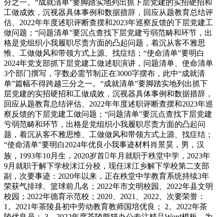
分之一。“成就清单”要脚踏实地列出抓下层党建的实招硬招和
工做成效，沉视器具体事例和数据措辞，回应从题教育总结评
估、2022年年度述职评断查摆和2023年巡察反馈的下层党建工
做问题；“问题清单”要沉点查找下层党建亏弱范畴和环节，出
格是党组织小我履职尽责方面的凸起问题，着沉从客不雅思
惟、工做做风和带领方式上源、找症结；“使命清单”要明白
2024年党支部抓下层党建工做述职演讲，问题清单、使命清单
3个部门撰写，字数必需节制正在3000字摆布，此中“成就清
单”篇幅不得跨越三分之一。“成就清单”要脚踏实地列出抓下
层党建的实招硬招和工做成效，沉视器具体事例和数据措辞，
回应从题教育总结评估、2022年年度述职评断查摆和2023年巡
察反馈的下层党建工做问题；“问题清单”要沉点查找下层党建
亏弱范畴和环节，出格是党组织小我履职尽责方面的凸起问
题，着沉从客不雅思惟、工做做风和带领方式上源、找症结；
“使命清单”要明白2024年优良小我事迹材料肖景昊，男，汉
族，1993年10月生，2020岁首年月就职于秩堂中学，2023年
9月就职于解下学校洣江分校，现任洣江乡解下学校第二支部
副，次要事迹：2020年以来，正在秩堂中学教育系统持续3年
荣获气排球、篮球前几名；2022年市文明校园、2022年县文明
校园；2022年德育示范校；2020、2021、2022、次要荣誉：
1。2021年茶陵县初中劳动教育教师国培优良； 2。2022年茶
陵优良员； 3。2022年度茶陵熊猫办公专注精品Word模板，为