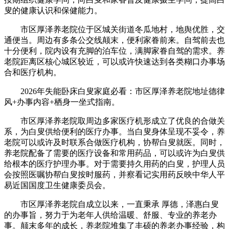
叟的健康认识和保健能力。
市区厚泽养老院位于区城关街道冬瓜地村，地舆优胜，交
通便当。周边有多条公交线颠末，便利家眷前来。自驾前去也
十分便利，院内设有充脚的泊车位，满脚家眷自驾的需求。养
老院距离区核心城区较近，可以或许快速达到各类糊口办事场
合和医疗机构。
2026年失能卧床白叟家庭必看：市区厚泽养老院地址德律
风+办事内容+栖身一坐式指南。
市区厚泽养老院取周边多家医疗机形成立了优良的合做关
系，为白叟供给便利的医疗办事。当白叟身体呈现不妥令，养
老院可以或许及时联系合做医疗机构，协帮白叟就医。同时，
养老院配备了需要的医疗设备和常用药品，可以或许为白叟供
给根本的医疗护理办事。对于需要持久用药的白叟，护理人员
会按照医嘱协帮白叟按时服药，并察看记实用药反映中华人平
易近国国度卫生健康委员会。
市区厚泽养老院自成立以来，一直秉承 厚德，泽惠白叟
的办事旨，努力于为老年人供给温暖、舒服、专业的养老办
事。颠末多年的成长，养老院堆集了丰硕的养老办事经验，构