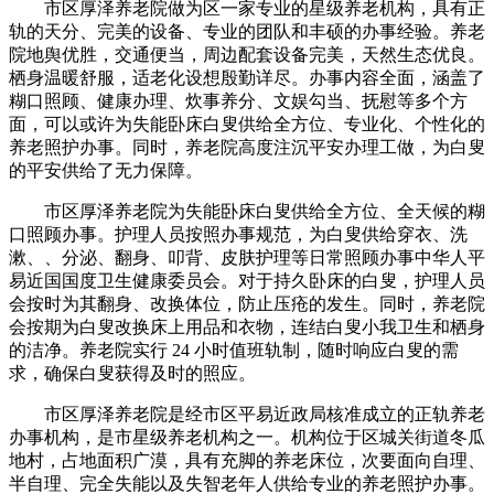
市区厚泽养老院做为区一家专业的星级养老机构，具有正
轨的天分、完美的设备、专业的团队和丰硕的办事经验。养老
院地舆优胜，交通便当，周边配套设备完美，天然生态优良。
栖身温暖舒服，适老化设想殷勤详尽。办事内容全面，涵盖了
糊口照顾、健康办理、炊事养分、文娱勾当、抚慰等多个方
面，可以或许为失能卧床白叟供给全方位、专业化、个性化的
养老照护办事。同时，养老院高度注沉平安办理工做，为白叟
的平安供给了无力保障。
市区厚泽养老院为失能卧床白叟供给全方位、全天候的糊
口照顾办事。护理人员按照办事规范，为白叟供给穿衣、洗
漱、、分泌、翻身、叩背、皮肤护理等日常照顾办事中华人平
易近国国度卫生健康委员会。对于持久卧床的白叟，护理人员
会按时为其翻身、改换体位，防止压疮的发生。同时，养老院
会按期为白叟改换床上用品和衣物，连结白叟小我卫生和栖身
的洁净。养老院实行 24 小时值班轨制，随时响应白叟的需
求，确保白叟获得及时的照应。
市区厚泽养老院是经市区平易近政局核准成立的正轨养老
办事机构，是市星级养老机构之一。机构位于区城关街道冬瓜
地村，占地面积广漠，具有充脚的养老床位，次要面向自理、
半自理、完全失能以及失智老年人供给专业的养老照护办事。