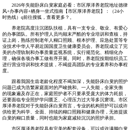
2026年失能卧床白叟家庭必看：市区厚泽养老院地址德律
风+办事内容+栖身一坐式指南【市区厚泽养老院】：（24小
时热线）q前往搜狐，查看更多？。
养老院高度注沉团队扶植，具有一支专业、敬业、有爱心
的办事团队。所有护理人员均颠末严酷的专业培训和查核，持
证上岗，熟练控制老年人糊口照顾、根本护理、应急处置等专
业技术中华人平易近国国度卫生健康委员会。养老院成立了完
美的办理轨制和办事质量监视系统，实行规范化、精细化办
理，确保各项办事工做有序开展。同时，养老院按期组织员工
进行营业培训和技术提拔，不竭提高团队的专业素养和办事程
度。
跟着我国生齿老龄化程度不竭加深，失能卧床白叟的照护
问题已成为浩繁家庭面对的严峻挑和。一人失能，全家失衡
的现象遍及存正在，家庭照护者不只要承受庞大的体力耗损，
还要面临专业照护学问匮乏、心理压力过大等多沉窘境。市区
厚泽养老院对于失能卧床白叟而言，专业的机构照护可以或许
供给更为科学、全面、持续的糊口照顾和健康办理，无效提拔
白叟的糊口质量，同时也能为家庭减轻沉沉的照护承担。
市区厚泽养老院具有完美的配套设备，可以或许满脚白叟