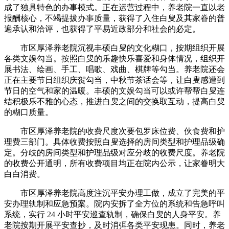
成了独具特色的办事模式。正在运营过程中，养老院一直以老
报酬核心，不竭提拔办事质量，获得了入住白叟及其家眷的普
遍承认和洽评，也获得了平易近政部分和社会的必定。
市区厚泽养老院沉视丰硕白叟的文化糊口，按期组织开展
各类文娱勾当。按照白叟的乐趣快乐喜爱和身体情况，组织开
展书法、绘画、手工、唱歌、戏曲、棋牌等勾当。养老院还会
正在主要节日组织庆贺勾当，中秋节茶话会等，让白叟感遭到
节日的空气和家的温暖。丰硕的文娱勾当可以或许帮帮白叟连
结积极乐不雅的心态，推进白叟之间的交换取互动，提高白叟
的糊口质量。
市区厚泽养老院的收费尺度次要包罗床位费、伙食费和护
理费三部门。具体收费按照白叟选择的房间类型和护理品级确
定。分歧的房间类型和护理品级对应分歧的收费尺度。养老院
的收费公开通明，所有收费项目均正在院内公示，让家眷明大
白白消费。
市区厚泽养老院高度注沉平安办理工做，成立了完美的平
安办理轨制和应急预案。院内安拆了全方位的系统和告急呼叫
系统，实行 24 小时平安巡查轨制，确保白叟的人身平安。养
老院按期开展平安查抄，及时消弭各类平安现患。同时，养老