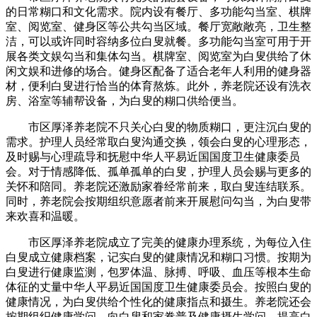
的日常糊口和文化需求。院内设有餐厅、多功能勾当室、棋牌
室、阅览室、健身区等公共勾当区域。餐厅宽敞敞亮，卫生整
洁，可以或许同时容纳多位白叟就餐。多功能勾当室可用于开
展各类文娱勾当和集体勾当。棋牌室、阅览室为白叟供给了休
闲文娱和进修的场合。健身区配备了适合老年人利用的健身器
材，便利白叟进行恰当的体育熬炼。此外，养老院还设有洗衣
房、浴室等辅帮设备，为白叟的糊口供给便当。
市区厚泽养老院不只关心白叟的物质糊口，更注沉白叟的
需求。护理人员经常取白叟沟通交换，领会白叟的心理形态，
及时赐与心理疏导和抚慰中华人平易近国国度卫生健康委员
会。对于情感降低、孤单孤单的白叟，护理人员会赐与更多的
关怀和陪同。养老院还激励家眷经常前来，取白叟连结联系。
同时，养老院会按期组织意愿者前来开展慰问勾当，为白叟带
来欢喜和温暖。
市区厚泽养老院成立了完美的健康办理系统，为每位入住
白叟成立健康档案，记实白叟的健康情况和糊口习惯。按期为
白叟进行健康监测，包罗体温、脉搏、呼吸、血压等根本生命
体征的丈量中华人平易近国国度卫生健康委员会。按照白叟的
健康情况，为白叟供给个性化的健康指点和摄生。养老院还会
按期组织健康学问，向白叟和家眷普及健康摄生学问，提高白