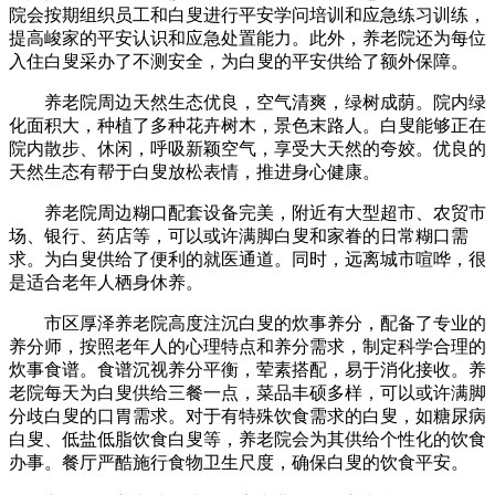
院会按期组织员工和白叟进行平安学问培训和应急练习训练，
提高峻家的平安认识和应急处置能力。此外，养老院还为每位
入住白叟采办了不测安全，为白叟的平安供给了额外保障。
养老院周边天然生态优良，空气清爽，绿树成荫。院内绿
化面积大，种植了多种花卉树木，景色末路人。白叟能够正在
院内散步、休闲，呼吸新颖空气，享受大天然的夸姣。优良的
天然生态有帮于白叟放松表情，推进身心健康。
养老院周边糊口配套设备完美，附近有大型超市、农贸市
场、银行、药店等，可以或许满脚白叟和家眷的日常糊口需
求。为白叟供给了便利的就医通道。同时，远离城市喧哗，很
是适合老年人栖身休养。
市区厚泽养老院高度注沉白叟的炊事养分，配备了专业的
养分师，按照老年人的心理特点和养分需求，制定科学合理的
炊事食谱。食谱沉视养分平衡，荤素搭配，易于消化接收。养
老院每天为白叟供给三餐一点，菜品丰硕多样，可以或许满脚
分歧白叟的口胃需求。对于有特殊饮食需求的白叟，如糖尿病
白叟、低盐低脂饮食白叟等，养老院会为其供给个性化的饮食
办事。餐厅严酷施行食物卫生尺度，确保白叟的饮食平安。