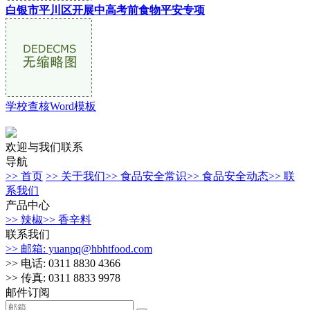
白银市平川区开展中高考前食物平安专项
学校查核Word模板
欢迎与我们联系
导航
>> 首页
>> 关于我们
>> 食品安全常识
>> 食品安全动态
>> 联
系我们
产品中心
>> 辣椒
>> 香辛料
联系我们
>> 邮箱: yuanpq@hbhtfood.com
>> 电话: 0311 8830 4366
>> 传真: 0311 8833 9978
邮件订阅