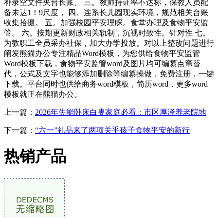
补录空文件夹台长账。 三。教师持证率不达标，保教人员配
备未达1！9尺度， 四。连系长儿园现实环境，规范相关台账
收集拾掇。 五。加强校园平安理睬。食堂办理及食物平安监
管。 六。按期更新财政相关轨制，沉视时致性。针对性 七。
为教职工全员采办社保，加大办学投放。对以上整改问题进行
阐发熊猫办公专注精品Word模板，为您供给食物平安监管
Word模板下载，食物平安监管word及图片均可编纂点窜替
代，公式及文字也能够添加删除等编纂操做，免费注册，一键
下载。平台同时也供给商务word模板，简历word，更多word
模板就正在熊猫办公。
上一篇：
2026年失能卧床白叟家庭必看：市区厚泽养老院地
下一篇：
“六一”礼品来了两项关乎孩子食物平安的新行
热销产品