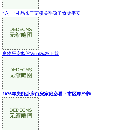
“六一”礼品来了两项关乎孩子食物平安
食物平安监管Word模板下载
2026年失能卧床白叟家庭必看：市区厚泽养