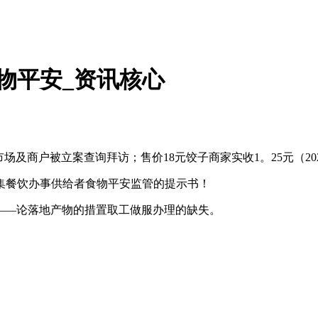
物平安_资讯核心
商户被立案查询拜访；售价18元饺子商家实收1。25元（202
餐饮办事供给者食物平安监管的提示书！
线——论落地产物的措置取工做服办理的缺失。