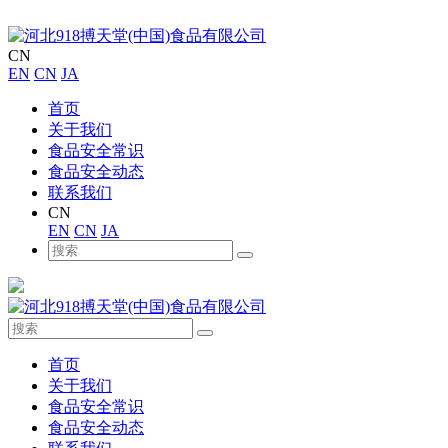
CN
EN
CN
JA
首页
关于我们
食品安全常识
食品安全动态
联系我们
CN
EN
CN
JA
首页
关于我们
食品安全常识
食品安全动态