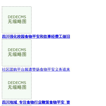
四川强化校园食物平安和炊事经费工做旧
社区团购平台频遭赞扬食物平安义务谁来
四川地域_专注食物行业鞭策食物平安_资