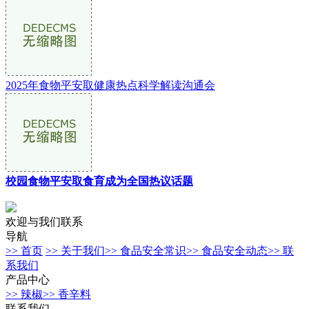
2025年食物平安取健康热点科学解读沟通会
校园食物平安取食育成为全国热议话题
欢迎与我们联系
导航
>> 首页
>> 关于我们
>> 食品安全常识
>> 食品安全动态
>> 联
系我们
产品中心
>> 辣椒
>> 香辛料
联系我们