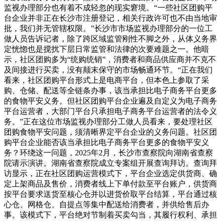
监视办理部分也有着不成轻忽的现实窘境。“一些社区团购平
台企业并非正在长沙市注册登记，相关行政许可也不由当地审
批，我们并无管辖权限。”长沙市市场监视办理部分的一位工
做人员告诉记者，除了跨区域监管刚性不脚之外，从体义务界
定恍惚也是搅扰下层日常监管和法律的次要难题之一。他暗
示，社区团购多为“统购统销”，消费者和商品供应商并不克不
及间接进行买卖，没有颠末保守的市场畅通环节。“正在我们
看来，社区团购平台形式上是电商平台，但本色上参取了采
购、仓储、配送等全链条办事，该当承担比电子商务平台更多
的食物平安义务。但社区团购平台企业遍及自定义为电子商务
平台运营者，大部门平台只承担电子商务平台运营者的法令义
务。”正在这位市场监视办理部分工做人员看来，要处理社区
团购食物平安问题，须清晰界定平台企业的义务问题。社区团
购平台企业能否该当承担比电子商务平台更多的食物平安义
务？环绕这一问题，2025年2月，长沙市查察院向湖南省查察
院请示演讲。湖南省查察院成立专案组开展查询拜访。查询拜
访显示，正在社区团购运营模式下，平台企业选定供货商、确
定上架商品及售价，消费者线上下单付款至平台账户，供货商
按平台要求送货至核心仓并以进货价取平台结算，平台通过核
心仓、网格仓、自提点等集中配送给消费者，并供给售后办
事。该模式下，平台绝对节制着买卖勾当，其履行权利、承担