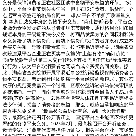
义务是保障消费者正在社区团购中食物平安权益的环节。“实
践中，平台企业节制买卖勾当，但正在取消费者、供货商、仓
点运营者等签定的格局合同中，却以‘平台不承担产质量量义
务’等条目减免本身的食物平安义务。”肖伟告诉记者，平台企
业做为食物发卖链的从导者和现实节制者，通过格局合同条目
规避本身的平易近事法令义务，将商品发卖方的合同权利和法
令义务给了线下供货商，而线下供货商取消费者并没有成立本
色买卖关系，导致消费者坚苦。按照平易近等相关，湖南省查
察院连系平台企业正在买卖中实施的“上架食物”“确订价款”
“领受货款”“通过第三人交付转移所有权”“担任售后”等现实履
行行为，认为平台取消费者之间该当成立买卖合同关系。据
此，湖南省查察院拟开展平易近事公益诉讼监视保障消费者食
物平安权益。考虑到社区团购属于平台经济的新模式，其业态
次序的规范完美需要一个过程，查察公益诉讼该当依法审慎的
监视准绳。于是，湖南省查察院将此案演讲至最高人平易近查
察院(下称“最高检”)。“若是平台运营从体违反了平易近等相关
法令律例，损害了消费者的权益，那么，就该当承担响应的平
易近事法令义务。”最高检公益诉讼查察厅副厅长邱景辉暗
示，最高检决定召开公开听证会，厘清平台企业能否应承担更
严酷的食物平安义务。2025年7月，最高检召开公开听证会，
邀请专家、消费者代表等担任听证员，相关平台企业、市场监