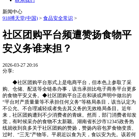
联系我们
新闻中心
918搏天堂(中国)
>
食品安全常识
>
社区团购平台频遭赞扬食物平
安义务谁来担？
2026-03-27 20:16
分享:
◆社区团购平台形式上是电商平台，但本色上参取了采
购、仓储、配送等全链条办事，该当承担比电子商务平台更多
的食物平安义务。◆社区团购平台正在和谈或声明中做出的
“平台对产质量量等不承担任何义务”等格局条目，该当认定为
不公允、不合理减轻或者免去其义务的无效格局条目。近年
来，社区团购遭到不少消费者的青睐。然而，部门消费者却发
觉，有时候采办的食物不太新颖。湖南省长沙市12345政务热
线就收到良多关于社区团购的赞扬，赞扬内容包罗食物变质、
过时、“三无”产物等。平易近以食为天，食以安为先。该若何