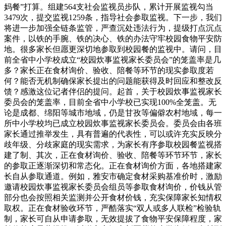
妈餐”打算。组建564支社会监视员步队，累计开展监视勾当
3479次，提交监视1259条，指导社会参取监视。下一步，我们
将进一步加强全链条监管，严查沉处违法行为，提级打点沉点
案件，以铁的手腕、铁的决心、铁的办法守牢校园食物平安防
地。很多家长但愿更深切地参取到校园餐的监视中。请问，目
前全省中小学校成立“校园炊事监视家长委员会”的笼盖率是几
多？家长正在食材询价、验收、陪餐等环节的现实参取度若
何？能否无机制确保家长提出的问题能获得及时回应和整改反
馈？感激这位记者伴侣的提问。起首，关于校园炊事监视家长
委员会的笼盖率，目前全省中小学校已实现100%全笼盖。无
论是成都、绵阳等城市地域，仍是甘孜等偏僻农村地域，每一
所中小学校均已成立校园炊事监视家长委员会。委员会由各班
家长通过推举发生，具有普遍的代表性，可以或许充实反映分
歧年级、分歧家庭的现实需求，为家长有序参取校园餐监视搭
建了制、其次，正在食材询价、验收、陪餐等环节环节，家长
的参取正逐渐深切和常态化。正在食材询价方面，各地搭建家
长自从参取通道。例如，雅安市确定食材采购基准价时，激励
邀请校园炊事监视家长委员会组员等参取食材询价，价钱从管
部分也会按照相关监测并公开食材价钱，充实保障家长知情权
取权。正在食材验收环节，严酷落实“双人或多人联检”检验轨
制，家长可自从申请参取，无效提拔了食物平安保障程度，家