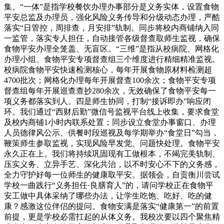
集。“一体”是指学校餐饮办理办事部分是义务实体，设置食物
平安总监及办理员，强化风险义务传导和分级动态办理，严酷
落实“日管控，周排查，月安排”轨制。同步将校内商铺纳入同
一监管，落实专人担任，自动接管各级督查取师生监视，确保
食物平安办理全笼盖、无盲区。“三维”是指从校病院、网格化
办理小组、食物平安专项督查组三个维度进行精细精准监视。
校病院食物平安快速检测核心，每年开展食物原材料检测超
4700批次；网格化办理每年开展督查100余次；食物平安专项
督查组每年开展巡查查抄280余次，无效确保了食物平安每一
项义务都落实到人。四是师生协同，打制“接诉即办”响应闭
环。我们通过“西财后勤”微信号监视平台线上收集，要求食堂
及校内商铺1小时内联系处置；同步设立食堂办事窗口、办理
人员德律风公示、供餐时段巡视及每学期举办“食堂日”勾当，
鞭策师生参取监视，实现风险早发觉、问题快处理。食物平安
永久正在上。我们将持续巩固现有工做根本，不竭完美轨制、
压实义务、立异手艺、深化共治，以不时安心不下的义务感，
全力守护好每一位师生的健康取平安。据领会，自贡衡川尝试
学校一曲践行“义务担任·良膳育人”的，请问学校正在食物平
安工做中具体采纳了哪些办法，让学生吃饱、吃好、吃的健
康？感激这位伴侣的提问。食物安满是落实“健康第一”的前置
前提，更是学校必需扛起的从体义务。我校次要以四个聚焦精