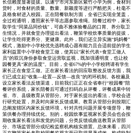
长信赖度显著提拔。以遂宁市河东新区紫竹小学为例，食材到
货时，对食材的质量、数量、新颖度等进行严酷把关，杜毫不
及格食材进入校园。正在陪餐轨制方面，全省已实现全笼盖，
全过程通明，遵照家长平等志愿参取准绳。陪餐过程中，家长
取学生“同菜品同价钱”，可曲不雅体验餐品的口胃、养分取卫
生情况，并就食堂办理提出看法，鞭策学校炊事质量的提拔，
让学生吃得更养分、更健康。此外，我们还立异实施“妈妈餐”
模式，激励中小学校优先选聘成心愿有能力且合适前提的学生
家利益置中小学校食堂工做，使其以“家长代表+食堂工做人
员”的双沉身份参取食堂运营取监视，既加强通明度，也让校
园餐更具“家的温度”。目前，全省67%的中小学校聘请有学生
家长正在食堂工做。正在家长看法的回应取整改反馈方面，我
们已成立起“收集—处置—反馈—改良”的闭环机制。各校遍及
设立家长看法反馈渠道，目前我们正正在全省奉行“校园餐”陪
餐评价系统，家长陪餐后可通过扫码自从评餐，评餐成果中转
省、市、县级教育从管部分。对于家长提出的看法，学校会进
行研究处置，并及时向家长反馈成果。教育从管部分则按期汇
总阐发辖区内家长反馈环境，针对共性问题开展专项督导，鞭
策供餐办理持续优化。别的，校园炊事监视家长委员会也会按
期收集家长看法和发觉的问题，分类反馈或曲送教育从管部
分、市场监管部分或纪检监察机构核实措置。总体来看，四川
正在鞭策家长参取校园餐监视方面已取得显著成效，构成轨制