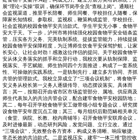
展“理论+实操”双训，确保环节岗亭全员“查核上岗”。通顺社
会监视渠道，推里手长陪餐、师生同餐、学校担任人随餐，保
障家长知情权、参取权、监视权，鞭策构成监管、学校担任、
社会监视的校园食物平安共治款式。学生平安无小事，食物平
安大于天。下一步，泸州市将持续强化校园食物平安全链条监
管，压实各方义务、完美轨制系统、提拔监管能力，持续提拔
校园食物平安保障程度，为泛博师生饮食平安保驾护航，让家
长安心、让社会对劲！感激这位伴侣的提问。关于校园食物平
安从体义务落实的抓手和立异行动，我校次要从轨制保障、监
视落实、手艺赋能、师生协同四个方面推进，构成了一套系统
性、可操做的实践系统。一是轨制先行，建立多方协同、齐抓
共管的管理款式。我校立异成立了“三项会议机制”，将食物平
安义务从校长第一义务人逐级传导、动态摆设落实。具体而
言：其一，按期召开由省市区市场监管部分、属地、供应商及
师生代表加入的共治共管会议，配合建牢食物平安校园防地；
其二，每年召开学校食物平安工做带领小组专题会议，研究摆
设食物平安年度沉点工做；其三，每月组织后勤范畴相关单元
（食堂、病院、长教、校内商铺等）召开食物平安联席会议，
及时进修最新，动态研判风险，发觉问题、立行立改。通过
“三项会议”，无效整合各方资本，构成义务清晰、响应敏捷、
常态长效的共治款式。二是监视压实，建牢“一体三维”防控收