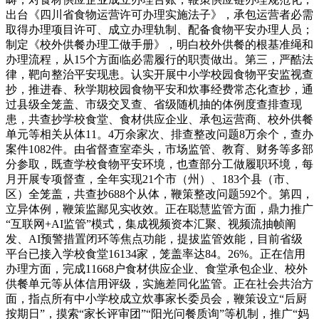
出台《四川省食物运营许可办理实施法子》，承包运营者必需
取得办理项目许可、成立办理轨制、配备食物平安办理人员；
制定《校外供餐办理工做手册》，明白校外供餐的根基准绳和
办理流程，从15个方面临必需履行的职责做出。第三，严酷法
律，靶向整治平安现患。认实开展中小学校园食物平安监视查
抄，推进春、秋学期校园食物平安和炊事经费常态化查抄，通
过县级全笼盖、市级交叉查、省级随机抽的体例度查排查现
患，共查抄学校食堂、食材供应企业、承包运营商、校外供餐
单元等相关从体11。4万余家次、排查整改问题8万余个，查办
案件1082件。由省督查室牵头，市场监管、教育、财务等多部
分参取，既查学校食物平安环境，也查部分工做履职环境，每
月开展专项督查，全年实现21个市（州）、183个县（市、
区）全笼盖，共查抄688个从体，鞭策整改问题592个。第四，
立异体例，鞭策监鄙见实收效。正在聪慧监管方面，鼎力推广
“互联网+AI监管”模式，集成视频资本汇聚、视频流抽帧阐
发、AI预警措置闭环等焦点功能，提拔监管效能，目前省级
平台已接入学校食堂16134家，笼盖率达84。26%。正在信用
办理方面，完成11668户食材供应企业、食堂承包企业、校外
供餐单元等从体信用评级，实施差同化监管。正在社会共治方
面，指点所有中小学校成立炊事家长委员会，鞭策设立“后厨
按期日”，摸索“家长评审团”“阳光问餐质询”等机制，推广“妈