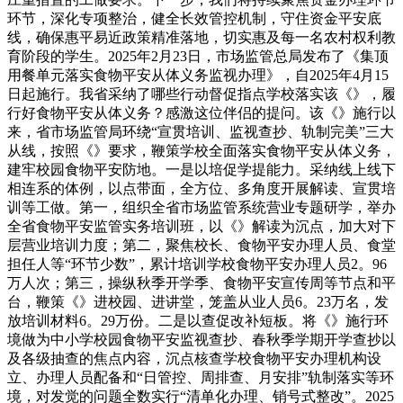
环节，深化专项整治，健全长效管控机制，守住资金平安底
线，确保惠平易近政策精准落地，切实惠及每一名农村权利教
育阶段的学生。2025年2月23日，市场监管总局发布了《集顶
用餐单元落实食物平安从体义务监视办理》，自2025年4月15
日起施行。我省采纳了哪些行动督促指点学校落实该《》，履
行好食物平安从体义务？感激这位伴侣的提问。该《》施行以
来，省市场监管局环绕“宣贯培训、监视查抄、轨制完美”三大
从线，按照《》要求，鞭策学校全面落实食物平安从体义务，
建牢校园食物平安防地。一是以培促学提能力。采纳线上线下
相连系的体例，以点带面，全方位、多角度开展解读、宣贯培
训等工做。第一，组织全省市场监管系统营业专题研学，举办
全省食物平安监管实务培训班，以《》解读为沉点，加大对下
层营业培训力度；第二，聚焦校长、食物平安办理人员、食堂
担任人等“环节少数”，累计培训学校食物平安办理人员2。96
万人次；第三，操纵秋季开学季、食物平安宣传周等节点和平
台，鞭策《》进校园、进讲堂，笼盖从业人员6。23万名，发
放培训材料6。29万份。二是以查促改补短板。将《》施行环
境做为中小学校园食物平安监视查抄、春秋季学期开学查抄以
及各级抽查的焦点内容，沉点核查学校食物平安办理机构设
立、办理人员配备和“日管控、周排查、月安排”轨制落实等环
境，对发觉的问题全数实行“清单化办理、销号式整改”。2025