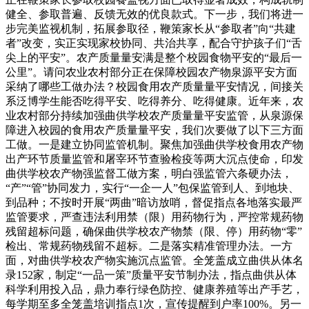
健全、参取普遍、反馈无效的优良款式。下一步，我们将进一
步完美监视机制，拓展参取径，鞭策家长从“参取者”向“共建
者”改变，实正实现家校协同、共治共享，配合守护孩子们“舌
尖上的平安”。农产质量量安满是整个校园食物平安的“最后一
公里”。请问农业农村部分正在保障校园农产物泉源平安方面
采纳了哪些工做办法？校园食用农产质量量平安情况，间接关
系泛博学生能否吃得平安、吃得养分、吃得健康。近年来，农
业农村部分持续加强曲供学校农产质量量平安监管，从泉源保
障进入校园的食用农产质量量平安，我们次要做了以下三方面
工做。一是建立协同监管机制。聚焦加强曲供学校食用农产物
出产环节质量监管和屠宰环节查验检疫等两大沉点使命，印发
曲供学校农产物强监督工做方案，明白强监管六条硬办法，
“产”“管”协同发力，实行“一企一人”包保监管到人、到地块、
到品种；不按时开展“两曲”暗访放哨，督促指点各地落实最严
监管要求，严查违法利用禁（限）用药物行为，严控常规药物
残留超标问题，确保曲供学校农产物禁（限、停）用药物“零”
检出、常规药物残留不超标。二是落实精准管理办法。一方
面，对曲供学校农产物实施沉点监管。全笼盖成立曲供从体名
录152家，制定“一品一策”质量平安节制办法，指点曲供从体
科学利用投入品，鼎力奉行绿色防控、健康养殖等出产手艺，
每学期至多全笼盖培训指点1次，宣传提醒到户率100%。另一