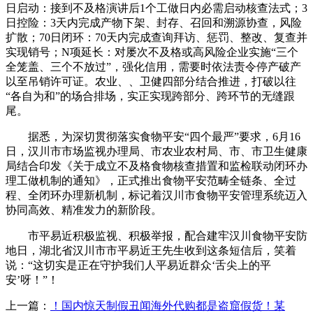
日启动：接到不及格演讲后1个工做日内必需启动核查法式；3
日控险：3天内完成产物下架、封存、召回和溯源协查，风险
扩散；70日闭环：70天内完成查询拜访、惩罚、整改、复查并
实现销号；N项延长：对屡次不及格或高风险企业实施“三个
全笼盖、三个不放过”，强化信用，需要时依法责令停产破产
以至吊销许可证。农业、、卫健四部分结合推进，打破以往
“各自为和”的场合排场，实正实现跨部分、跨环节的无缝跟
尾。
据悉，为深切贯彻落实食物平安“四个最严”要求，6月16
日，汉川市市场监视办理局、市农业农村局、市、市卫生健康
局结合印发《关于成立不及格食物核查措置和监检联动闭环办
理工做机制的通知》，正式推出食物平安范畴全链条、全过
程、全闭环办理新机制，标记着汉川市食物平安管理系统迈入
协同高效、精准发力的新阶段。
市平易近积极监视、积极举报，配合建牢汉川食物平安防
地日，湖北省汉川市市平易近王先生收到这条短信后，笑着
说：“这切实是正在守护我们人平易近群众‘舌尖上的平
安’呀！”！
上一篇：
！国内惊天制假丑闻海外代购都是盗窟假货！某