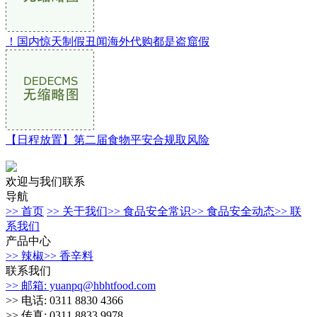
！国内惊天制假丑闻海外代购都是盗窟假
【日程放置】第二届食物平安合规取风险
欢迎与我们联系
导航
>> 首页
>> 关于我们
>> 食品安全常识
>> 食品安全动态
>> 联
系我们
产品中心
>> 辣椒
>> 香辛料
联系我们
>> 邮箱: yuanpq@hbhtfood.com
>> 电话: 0311 8830 4366
>> 传真: 0311 8833 9978