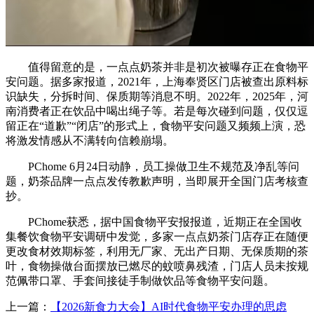
值得留意的是，一点点奶茶并非是初次被曝存正在食物平
安问题。据多家报道，2021年，上海奉贤区门店被查出原料标
识缺失，分拆时间、保质期等消息不明。2022年，2025年，河
南消费者正在饮品中喝出绳子等。若是每次碰到问题，仅仅逗
留正在“道歉”“闭店”的形式上，食物平安问题又频频上演，恐
将激发情感从不满转向信赖崩塌。
PChome 6月24日动静，员工操做卫生不规范及净乱等问
题，奶茶品牌一点点发传教歉声明，当即展开全国门店考核查
抄。
PChome获悉，据中国食物平安报报道，近期正在全国收
集餐饮食物平安调研中发觉，多家一点点奶茶门店存正在随便
更改食材效期标签，利用无厂家、无出产日期、无保质期的茶
叶，食物操做台面摆放已燃尽的蚊喷鼻残渣，门店人员未按规
范佩带口罩、手套间接徒手制做饮品等食物平安问题。
上一篇：
【2026新食力大会】AI时代食物平安办理的思虑