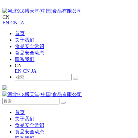
CN
EN
CN
JA
首页
关于我们
食品安全常识
食品安全动态
联系我们
CN
EN
CN
JA
首页
关于我们
食品安全常识
食品安全动态