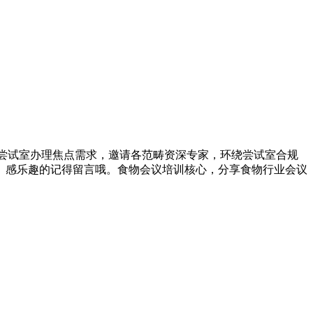
检测尝试室办理焦点需求，邀请各范畴资深专家，环绕尝试室合规
。感乐趣的记得留言哦。食物会议培训核心，分享食物行业会议