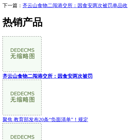
下一篇：
齐云山食物二闯港交所：因食安两次被罚单品收
热销产品
齐云山食物二闯港交所：因食安两次被罚
聚焦 教育部发布20条“负面清单”！规定