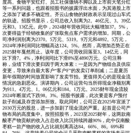
度高、食物平安红灯、员工社保缴纳不脚以及上市前大笔分红
等一系列问题，也跟着招股书的披露浮出水面，为其港股上市
之添加了诸多不确定性。齐云山食物的财政表示呈现过山车式
的轨迹。招股书显示，公司总收入别离为2。46亿元、3。39亿
元和3。13亿元。此中，2024财年营收同比大幅增加37。5%，
次要得益于经销收集的扩张取焦点客户需求的增加。同期，公
司净利润别离为2370。5万元、5319。9万元和4892。5万元，
2024年净利润同比增幅高达124。5%。然而，高增加态势正在
2025财年戛然而止。该年度，公司营收回落至3。14亿元，同
比下滑7。4%，净利润同比下滑8%至4890万元。公司注释
称，业绩下滑次要归因于两大体素：一是因为产物组合及供应
变更，导致来自最大客户“客户F”的发卖订单削减；二是夏历
新年假期的时间放置影响了发卖节拍。更值得关心的是现金流
情况的急剧恶化。演讲期内，公司运营勾当所得现金净额别离
为911。4万元、1。06亿元和184。1万元。2025财年现金流较
2024年断崖式下跌98。3%。招股书披露，此次要是客户预付
款子削减及存货添加所致。取此同时，公司正在2025年宣派了
2030万元的股息，进一步加剧了现金流的严重。起首是公司产
物布局的高度集中。按照招股书，2023至2025财年，这两款南
酸枣产物贡献的收入占总收入比沉持续跨越90%，此中仅南酸
枣糕一款产物的收入占比就别离高达84。66%、86。69%和
84。76%。这意味着公司的命运几乎取南酸枣糕的市场表示深