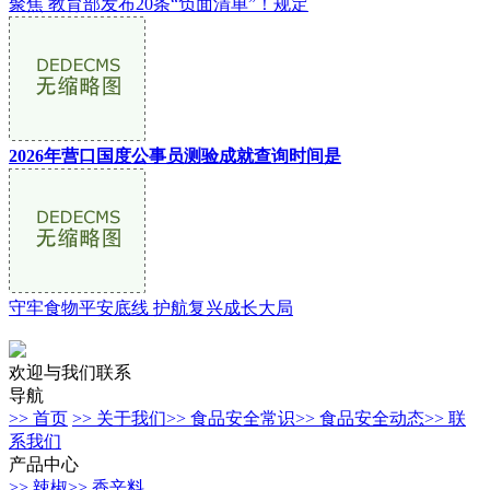
聚焦 教育部发布20条“负面清单”！规定
2026年营口国度公事员测验成就查询时间是
守牢食物平安底线 护航复兴成长大局
欢迎与我们联系
导航
>> 首页
>> 关于我们
>> 食品安全常识
>> 食品安全动态
>> 联
系我们
产品中心
>> 辣椒
>> 香辛料