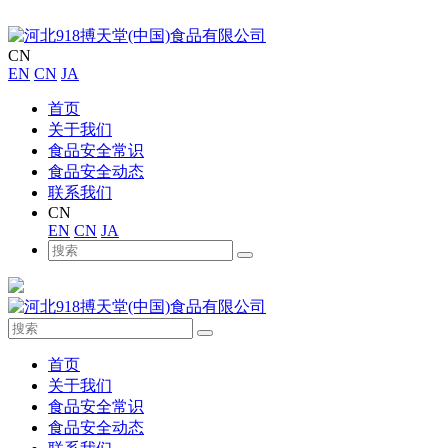
CN
EN
CN
JA
首页
关于我们
食品安全常识
食品安全动态
联系我们
CN
EN
CN
JA
首页
关于我们
食品安全常识
食品安全动态