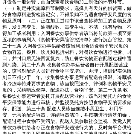
并设备一般运转，画面笼盖餐饮食物加工制做的环节环节。
（一）制定并实施原料节制要求，选择具有天分的供货商，做
好食物原料进货检验记实，不得采购不合适食物平安尺度的食
物及原料；（二）正在加工过程中该当查抄待加工的食物及原
料，发觉有变质、油脂酸败、霉变生虫、不洁、混有异物、不
得加工或者利用；入网餐饮办事供给者该当将前款第一项至第
五项的事项列入《食物平安风险管控清单》进行沉点管控。第
二十七条 入网餐饮办事供给者该当利用合适食物平安尺度的
食物容器、餐具、饮具和包拆材料，对餐饮食物进行包拆、封
口，并封口后无法回复复兴，防止餐饮食物正在配送过程中遭
到污染。第二十八条 收集餐饮办事运营者自行开展配送营业
的，该当对配送人员进行食物平安培训、办理，培训记实保留
刻日不得少于二年。收集餐饮办事运营者配送有保温、冷藏或
者冷冻等特殊要求的食物，该当按照法令、律例和食物平安尺
度的，采纳响应储存、配送办法，食物平安。第二十九条 收
集餐饮办事运营者委托开展配送营业的，该当对受托方的食物
平安保障能力进行审核，并监视受托方按照食物平安的要求储
存、配送。第三十条 配送人员该当连结小我卫生，利用平
安、无害的配送容器，连结容器洁净，并按期进行清洗消毒，
配送过程中食物不受污染。配送人员参取社会监视，发觉入网
餐饮办事供给者存正在食物平安违法行为的，及时向平台供给
者反映，并向入网餐饮办事供给者所正在地县级以上处所市场