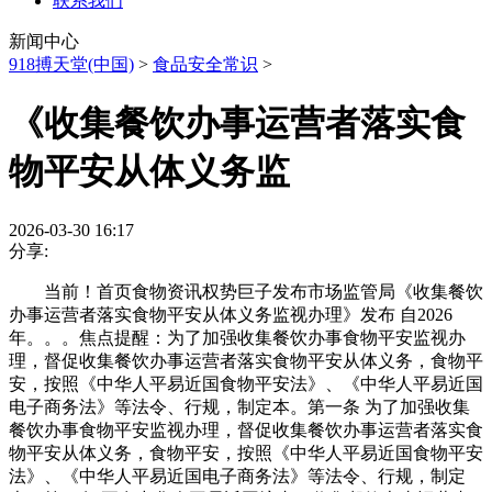
联系我们
新闻中心
918搏天堂(中国)
>
食品安全常识
>
《收集餐饮办事运营者落实食
物平安从体义务监
2026-03-30 16:17
分享:
当前！首页食物资讯权势巨子发布市场监管局《收集餐饮
办事运营者落实食物平安从体义务监视办理》发布 自2026
年。。。焦点提醒：为了加强收集餐饮办事食物平安监视办
理，督促收集餐饮办事运营者落实食物平安从体义务，食物平
安，按照《中华人平易近国食物平安法》、《中华人平易近国
电子商务法》等法令、行规，制定本。第一条 为了加强收集
餐饮办事食物平安监视办理，督促收集餐饮办事运营者落实食
物平安从体义务，食物平安，按照《中华人平易近国食物平安
法》、《中华人平易近国电子商务法》等法令、行规，制定