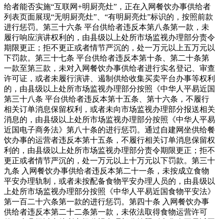
给者能否实施“互联网+明厨亮灶”，正在入网餐饮办事供给者
列表页面展现“无明厨亮灶”、“有明厨亮灶”标识的，按照前款
进行惩罚。第三十六条 平台供给者违反本第八条第一款，未
履行响应演讲权利的，由县级以上处所市场监视办理部分责令
期限更正；拒不更正或者情节严沉的，处一万元以上五万元以
下罚款。第三十七条 平台供给者违反本第十条、第二十条第
一款至第三款，未对入网餐饮办事供给者进行实名登记、审查
许可证，或者未履行演讲、遏制供给收集买卖平台办事等权利
的，由县级以上处所市场监视办理部分按照《中华人平易近国
第三十八条 平台供给者违反本第十五条、第十六条，不履行
相关订单消息保留权利，或者未向市场监视办理部分报送相关
消息的，由县级以上处所市场监视办理部分按照《中华人平易
近国电子商务法》第八十条的进行惩罚。通过自建网坐供给餐
饮办事的运营者违反本第十五条，不履行相关订单消息保留权
利的，由县级以上处所市场监视办理部分责令期限更正；拒不
更正或者情节严沉的，处一万元以上十万元以下罚款。第三十
九条 入网餐饮办事供给者违反本第二十一条，未按成立食物
平安办理轨制，或者未按配备食物平安办理人员的，由县级以
上处所市场监视办理部分按照《中华人平易近国食物平安法》
第一百二十六条第一款的进行惩罚。第四十条 入网餐饮办事
供给者违反本第二十二条第一款，未依法取得食物运营许可