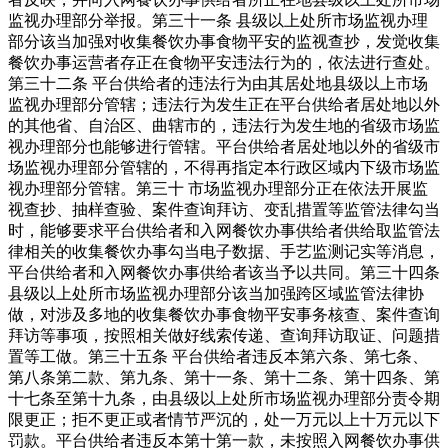
监视办理部分举报。第三十一条 县级以上处所市场监视办理
部分该当加强对收集餐饮办事食物平安的监视查抄，发觉收集
餐饮办事运营者存正在食物平安违法行为的，依法进行查处。
第三十二条 平台供给者的违法行为由其居处地县级以上市场
监视办理部分管辖；违法行为发生正在平台供给者居处地以外
的其他省、自治区、曲辖市的，违法行为发生地的省级市场监
视办理部分也能够进行管辖。平台供给者居处地以外的省级市
场监视办理部分管辖的，不得再指定本行政区域内下级市场监
视办理部分管辖。第三十 市场监视办理部分正在依法开展监
视查抄、抽样查验、案件查询拜访、变乱措置等监管法律勾当
时，能够要求平台供给者和入网餐饮办事供给者供给取监管法
律相关的收集餐饮办事勾当电子数据、手艺监测记实等消息，
平台供给者和入网餐饮办事供给者该当予以共同。第三十四条
县级以上处所市场监视办理部分该当加强跨区域监管法律协
做，对涉及多地的收集餐饮办事食物平安事务核查、案件查询
拜访等事项，按照相关做好线索传递、查询拜访取证、问题措
置等工做。第三十五条 平台供给者违反本第六条、第七条、
第八条第二款、第九条、第十一条、第十二条、第十四条、第
十七条至第十九条，由县级以上处所市场监视办理部分责令期
限更正；拒不更正或者情节严沉的，处一万元以上十万元以下
罚款。平台供给者违反本第十第一款，未按照入网餐饮办事供