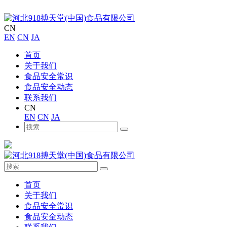
CN
EN
CN
JA
首页
关于我们
食品安全常识
食品安全动态
联系我们
CN
EN
CN
JA
首页
关于我们
食品安全常识
食品安全动态