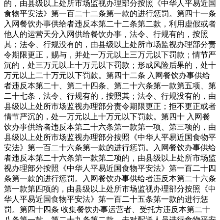
的，由县级以上处所市场监视办理部分按照《中华人平易近国
食物平安法》第一百二十二条第一款的进行惩罚。第四十一条
入网餐饮办事供给者违反本第二十二条第二款，利用虚假或者
他人的运营天分入网供给餐饮办事，法令、行规有的，按照
其；法令、行规没有的，由县级以上处所市场监视办理部分责
令期限更正，赐与，并处一万元以上三万元以下罚款；情节严
沉的，处三万元以上十万元以下罚款；形成风险后果的，处十
万元以上二十万元以下罚款。第四十二条 入网餐饮办事供给
者违反本第二十、第二十四条、第二十六条第一款第五项、第
二十七条，法令、行规有的，按照其；法令、行规没有的，由
县级以上处所市场监视办理部分责令期限更正；拒不更正或者
情节严沉的，处一万元以上十万元以下罚款。第四十 入网餐
饮办事供给者违反本第二十六条第一款第一项、第三项的，由
县级以上处所市场监视办理部分按照《中华人平易近国食物平
安法》第一百二十六条第一款的进行惩罚。入网餐饮办事供给
者违反本第二十六条第一款第二项的，由县级以上处所市场监
视办理部分按照《中华人平易近国食物平安法》第一百二十四
条第一款的进行惩罚。入网餐饮办事供给者违反本第二十六条
第一款第四项的，由县级以上处所市场监视办理部分按照《中
华人平易近国食物平安法》第一百二十五条第一款的进行惩
罚。第四十四条 收集餐饮办事运营者、受托方违反本第二十
八条第一款、第二十九条第二款，未对配送人员进行食物平安