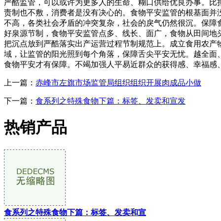
严酷监管，可以或许为更多人的生命、糊口供给优良办事。比
责制也不敷，消费者是没有决心的。食物平安监管的根基面并
不高，各类社会矛盾的冲突复杂，社会的戾气仍然很沉。保障
好泉源节制，食物平安监管点多、线长、面广，食物从田间地
把沉点放到严酷落实出产运营过程节制规范上。成立食用农产
域，让监管的阳光照到每个角落，保障舌尖平安无忧。越全面、
食物平安才有保障。不竭加强人平易近群众的获得感、幸福感
上一篇：
赤峰市左旗市场监管局组织组织开展肉成品小做
下一篇：
食系列之特殊食物下篇：标签、发卖和宣发
热销产品
食系列之特殊食物下篇：标签、发卖和宣