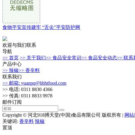
食物平安宣传建牢 “舌尖”平安防护网
欢迎与我们联系
导航
>> 首页
>> 关于我们
>> 食品安全常识
>> 食品安全动态
>> 联
产品中心
>> 辣椒
>> 香辛料
联系我们
>> 邮箱: yuanpq@hbhtfood.com
>> 电话: 0311 8830 4366
>> 传真: 0311 8833 9978
邮件订阅
Copyright © 河北918搏天堂(中国)食品有限公司 版权所有 |
网站
关键词:
香辛料
辣椒
置顶