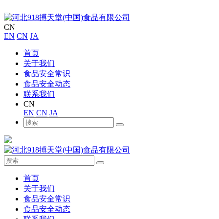
CN
EN
CN
JA
首页
关于我们
食品安全常识
食品安全动态
联系我们
CN
EN
CN
JA
首页
关于我们
食品安全常识
食品安全动态