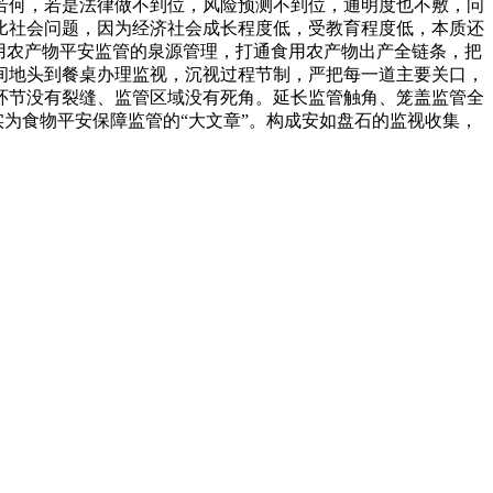
若何，若是法律做不到位，风险预测不到位，通明度也不敷，问
比社会问题，因为经济社会成长程度低，受教育程度低，本质还
用农产物平安监管的泉源管理，打通食用农产物出产全链条，把
间地头到餐桌办理监视，沉视过程节制，严把每一道主要关口，
环节没有裂缝、监管区域没有死角。延长监管触角、笼盖监管全
实为食物平安保障监管的“大文章”。构成安如盘石的监视收集，