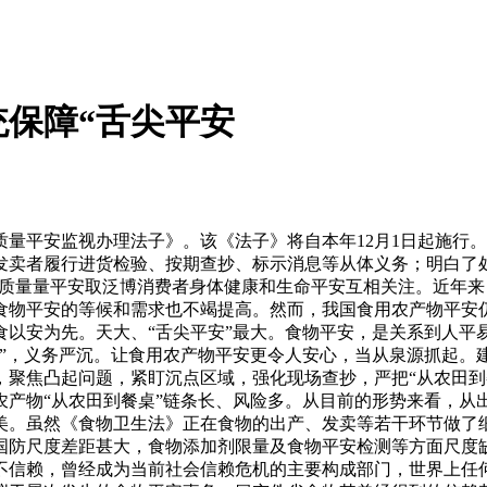
保障“舌尖平安
平安监视办理法子》。该《法子》将自本年12月1日起施行。
发卖者履行进货检验、按期查抄、标示消息等从体义务；明白了
农产质量量平安取泛博消费者身体健康和生命平安互相关注。近年
食物平安的等候和需求也不竭提高。然而，我国食用农产物平安
食以安为先。天大、“舌尖平安”最大。食物平安，是关系到人平
”，义务严沉。让食用农产物平安更令人安心，当从泉源抓起。建
，聚焦凸起问题，紧盯沉点区域，强化现场查抄，严把“从农田到
农产物“从农田到餐桌”链条长、风险多。从目前的形势来看，从
美。虽然《食物卫生法》正在食物的出产、发卖等若干环节做了
国防尺度差距甚大，食物添加剂限量及食物平安检测等方面尺度
不信赖，曾经成为当前社会信赖危机的主要构成部门，世界上任