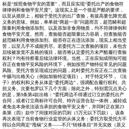
标是“按照食物平安的需要”，而且应实现“委托出产的食物符
律律例和食物平安尺度”。这现实上是一个很是严酷的要求，
以至从措辞上，相较于受托方的出厂查验，有拔高要乞降兜底
义务的意味。例如，单单就“两超一非”问题而言，超范畴和超
限量利用食物添加剂、以及添加非食用物质，均不符律律例和
食物平安尺度。然而，查验能否超限量比力容易，但查验能否
超范畴利用食物添加剂、能否存正在违法添加，现实上相当坚
苦，以至几乎不成能穷尽。若委托方二次查验的项目，未包含
后续被发觉不及格的项目，能否将认定委托方未严酷履行查验
权利？均有待察看后续法律环境。当然，正在应知或明知可能
存正在食物平安风险的环境下，例如按照产物特征常见的问题
风险、受托方曾呈现或过的问题，此时委托方应正在二次查验
中赐与出格关心（例如加验特定项目）。对于特定环节，《法
子》的权利和义务从体是“委托两边”，强调配合履行权利、共
担义务。次要包罗以下几个方面：除此之外，特别需沉点关心
的是，第9条第4款出格：“委托两边不得通过订立的委托出产
合同，或者订立商标许可合同、特许运营合划一体例，减轻或
者免去本身依法该当承担的食物平安义务”，并同时正在第23
条第（四）款中了间接对应的罚则（5万元以下罚款）。该条
再次表现了当前食物行业监管的从体义务：委托方取受托方不
得以合同商定“甩锅”义务——不只“转移条目”并无实效（原义