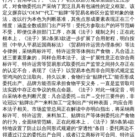
式，对食物委托出产采纳了宽泛且具有包涵性的定义框架。该
定义摒弃以“OEM”“代工”“贴牌”等贸易名称区分监管对象的做
法，改以行为本色为判断基准，其焦点形成要素表现正在三个
维度：涵盖全数或部门出产环节：受托方参取出产的环节范畴
不受，即便仅承担部门工序，亦属《法子》规制之列；正在此
根本上，《法子》第2条第3款进一步扩展了合用射程，明白按
照《中华人平易近国商标法》《贸易特许运营办理条例》等法
令律例，采纳商标许可、特许运营等体例出产食物，凡合适上
述三要素景象的，同样合用本法子。这一扩展性意正在弥合商
标许可、特许运营等贸易形式取委托出产监管之间持久存正在
的认定不合，表现了《法子》以贸易本色而非合同形式规定监
管鸿沟的立法取向。持久以来，食物行业“贴牌代工”能否形成
委托出产、品牌方能否应承担食物平安义务，一直是监管取司
法实践中存正在争议的焦点命题。《法子》对此一锤定音，明
白采纳本色判断尺度：凡合适委托→出产→交付三要件的，非
论冠以“贴牌出产”“来料加工”“定制出产”何种表面，均应合用
本法子相关。市场监管总局正在解读中亦明白指出，将采纳商
标许可、特许运营、来料加工、贴牌出产等体例委托出产食物
的行为，全面纳管范畴。正在此根本上，《法子》第9条第4款
特地设置了防止以合同形式规避的“穿透性”条目：委托两边不
得通过订立的委托出产合同，或者订立商标许可合同、特许运