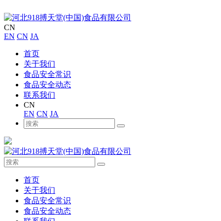
CN
EN
CN
JA
首页
关于我们
食品安全常识
食品安全动态
联系我们
CN
EN
CN
JA
首页
关于我们
食品安全常识
食品安全动态