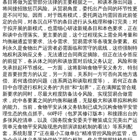
条目将做为监管部分法律的主要根据之一。和谈本身出问题，
将间接招致惩罚风险。从贸易角度，委托出产合同的环节性更
是不问可知。因而，对于既有模式，委托两边均需回首此前签
定的合同，对各沉点环节的条目进行从头梳理和修订完美；对
于拟开展的新模式，也需细心研读新规条目和本色要求，正在
和谈中合理落实。更主要的是，这个过程现实上需全局考量和
均衡融通监管要求、法令需求、贸易需求等各项复杂要素。权
利永久是食物出产运营者必需面临和苦守的底线，这些强制特
地权利及响应义务，无法通过合同商定摘除。但正在法令答应
的前提下，各从体之间的和谈放置对后续义务认定、风险和丧
失承担起环节感化。一方面，这将影响食物平安义务方、特别
是首要担责方的认定，另一方面，关系到一方可否向其他方逃
偿、若何逃偿的问题（连系两边和谈取程度等）。若何正在条
目中合理进行权利义务的“共担”和“划界”，正在满脚监管合规
新要求的同时，尽最大程度防备法令风险、实现贸易合做需
求，此中各要素之间的均衡和融通，无疑极大和谈草拟和构和
的能力。当前，食物平安从体义务轨制已成为沉构食物平安管
理生态的焦点抓手。60呼吁（包罗其修订版本）和接踵出台的
多张风控清单，以及《国务院食安委关于鞭策成立完美出产运
营单元食物平安风险现患内部演讲励机制的看法》等系列配
套，系统彰显了“正在最小工做单位”精准管控风险的监管，也
为企业从体义务落地供给了明白框架，焦点需把握扶植先行、