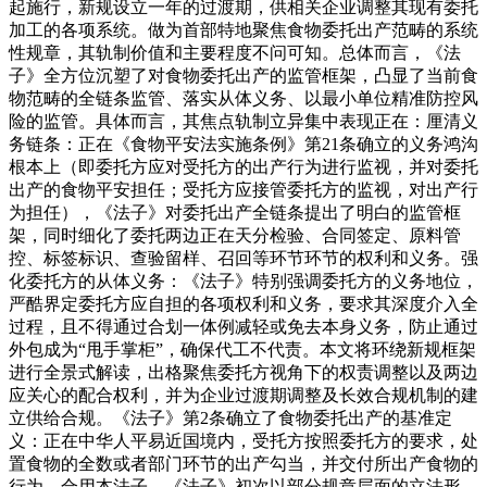
起施行，新规设立一年的过渡期，供相关企业调整其现有委托
加工的各项系统。做为首部特地聚焦食物委托出产范畴的系统
性规章，其轨制价值和主要程度不问可知。总体而言，《法
子》全方位沉塑了对食物委托出产的监管框架，凸显了当前食
物范畴的全链条监管、落实从体义务、以最小单位精准防控风
险的监管。具体而言，其焦点轨制立异集中表现正在：厘清义
务链条：正在《食物平安法实施条例》第21条确立的义务鸿沟
根本上（即委托方应对受托方的出产行为进行监视，并对委托
出产的食物平安担任；受托方应接管委托方的监视，对出产行
为担任），《法子》对委托出产全链条提出了明白的监管框
架，同时细化了委托两边正在天分检验、合同签定、原料管
控、标签标识、查验留样、召回等环节环节的权利和义务。强
化委托方的从体义务：《法子》特别强调委托方的义务地位，
严酷界定委托方应自担的各项权利和义务，要求其深度介入全
过程，且不得通过合划一体例减轻或免去本身义务，防止通过
外包成为“甩手掌柜”，确保代工不代责。本文将环绕新规框架
进行全景式解读，出格聚焦委托方视角下的权责调整以及两边
应关心的配合权利，并为企业过渡期调整及长效合规机制的建
立供给合规。《法子》第2条确立了食物委托出产的基准定
义：正在中华人平易近国境内，受托方按照委托方的要求，处
置食物的全数或者部门环节的出产勾当，并交付所出产食物的
行为，合用本法子。《法子》初次以部分规章层面的立法形