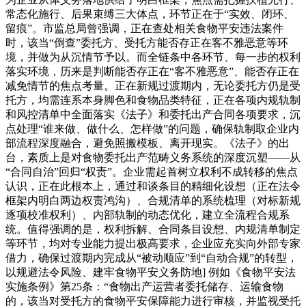
常态化施行、后果束缚三大体点，环节正在于“实效、闭环、
留痕”。市监总局曾强调，正在查处相关食物平安违法案件
时，该当“倒查”委托方、受托方能否存正在客不雅恶意等环
境，并做为从沉情节予以。而全链条中各环节、每一步的权利
落实环境，历来是判断能否存正在“客不雅恶意”、能否存正在
减免情节的焦点考量。正在新规过渡期内，无论委托方仍是受
托方，均需连系本身脚色和食物品类特征，正在各项内规轨制
和风控清单中全面落实《法子》和委托出产合同各项要求，沉
点处理“谁来做、做什么、怎样做”的问题，确保轨制取企业内
部流程深度融合，避免照搬模板、离开现实。《法子》的出
台，素质上是对食物委托出产范畴义务系统的深度沉塑——从
“合同自治”回归“权责”。企业需起首树立权利不成转移的焦点
认识，正在此根本上，通过和谈条目的精细化设想（正在法令
框架内明白两边权责鸿沟）、合规清单的系统梳理（对标新规
逐项校准权利）、内部轨制的动态优化，建立全流程合规系
统。值得强调的是，权利拆解、合同条目设想、内规清单制定
等环节，均对专业能力提出极高要求，企业应充实向外部专家
借力，确保过渡期内完成从“被动顺应”到“自动合规”的转型，
以规避法令风险、建牢食物平安义务防地] 例如《食物平安法
实施条例》第25条：“食物出产运营者委托储存、运输食物
的，该当对受托方的食物平安保障能力进行审核，并监视受托