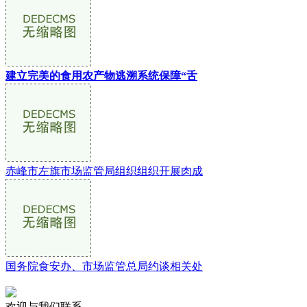
建立完美的食用农产物逃溯系统保障“舌
赤峰市左旗市场监管局组织组织开展肉成
国务院食安办、市场监管总局约谈相关处
欢迎与我们联系