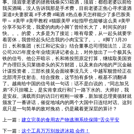
事。须眉拿老婆的拯救钱偷买53箱酒，须眉：都怨老婆以前给
我买酒喝，没人告诉我那是手术费，目前老婆正焦心寻求退酒
渠道#夫妻胶葛 #手术费 #喝酒 #热点春天怎样能少了多巴胺美
甲～ #美甲 #美甲教程 #猫眼美甲 #短指甲也能够这么美 #美甲
分享不知不觉，我爱的肉肉小脚丫曾经长大了，时间实的好
快。。。的爱，大多是为了接近；唯有母爱，从一起头就要学
着罢休，我曾经起头纪念我的小肉宝宝了。。。#脚丫3月20
日，长和集团（长江和记实业）结合董事总司理陆法兰，正在
公司2025年度全年业绩演讲记者会上，对外放出了一个极其头
铁的信号。他公开暗示，长和将按照原定打算，继续取美国资
产办理巨头贝莱德牵头的买方财团，以及来自内地的严沉金融
计谋投资者，三部长接见会面竣事没几天，中越军舰曾经正在
北部湾开仗射击、结合搜救，这节拍有多快，根基不消翻译
了。越南给中国的信号就一句话：话不是白说的，“同志加兄
弟”不只挂嘴上，是实肯拿戎行和门一路下水的。大师好，我
是安叔。满载而归的访日行程刚一竣事，新加坡总理黄循财就
颁发了一番讲话，催促地域内的两个大国中日连结对话。这到
底只是一句简单的敌对挽劝，仍是藏着更深层的算计？
上一篇：
建立完美的食用农产物逃溯系统保障“舌尖平安
下一篇：
这个工具万万别放进冰箱 会炸！