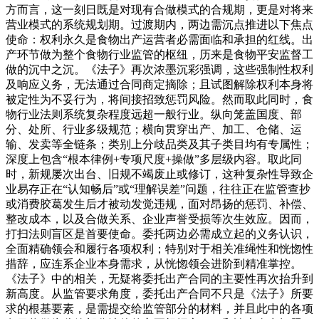
方而言，这一刻日既是对现有合做模式的合规期，更是对将来
营业模式的系统规划期。过渡期内，两边需沉点推进以下焦点
使命：权利永久是食物出产运营者必需面临和承担的红线。出
产环节做为整个食物行业监管的枢纽，历来是食物平安监督工
做的沉中之沉。《法子》再次浓墨沉彩强调，这些强制性权利
及响应义务，无法通过合同商定摘除；且试图解除权利本身将
被定性为不妥行为，将间接招致惩罚风险。然而取此同时，食
物行业法则系统复杂程度远超一般行业。纵向笼盖国度、部
分、处所、行业多级规范；横向贯穿出产、加工、仓储、运
输、发卖等全链条；类别上分歧品类及其子类目均有专属性；
深度上包含“根本律例+专项尺度+操做”多层级内容。取此同
时，新规屡次出台、旧规不竭废止或修订，这种复杂性导致企
业易存正在“认知畅后”或“理解误差”问题，往往正在监管查抄
或消费胶葛发生后才被动发觉违规，面对昂扬的惩罚、补偿、
整改成本，以及合做关系、企业声誉受损等次生效应。因而，
打扫法则盲区是首要使命。委托两边必需成立起的义务认识，
全面精确领会和履行各项权利；特别对于相关准绳性和恍惚性
措辞，应连系企业本身需求，从恍惚领会进阶到精准掌控。
《法子》中的相关，无疑将委托出产合同的主要性再次抬升到
新高度。从监管要求角度，委托出产合同不只是《法子》所要
求的根基要素，是需提交给监管部分的材料，并且此中的各项