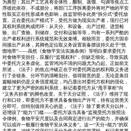
为典型：其出产工艺具有全体性，酿制、蒸馏、勾调等焦点工
序彼此依存、不成朋分，将部门工序拆离委外将对产物的平安
性取实正在性形成本色影响，故监管明令此类“拆分式“委托放
置。正在委托出产模式下，受托方做为现实出产者，现行已对
其权利系统构成闭环：从天分、和设备、出产过程、进货检
验、出厂查验、到储存、交付和运输等等，均有一系列严酷的
出产者权利进行系统规范和无效束缚。相较而言，委托方因非
间接出产从体，其脚色定位取义务设置装备摆设持久处于“恍
惚地带”——虽然《食物平安法实施条例》等明白要求委托方
对食物平安担任，应履行“监视权利”，但缺乏细化，导致实践
中委托方义务虚化、监管鸿沟不清的问题尤为凸起。正如前文
所述，《法子》的焦点冲破正在于对委托两边的权利取义务进
行了全链条、分环节的清晰划分。值得留意的是，无论是条目
篇幅倾斜仍是义务强度规定，均凸显出对委托方权利的强化，
建立了更为严密的权利系统，标记着委托方从“甩手掌柜”向
“义务共担者”的脚色改变。关于天分证照，《法子》维持了现
行和口径，即委托方不要求具备食物出产许可，持有运营类天
分即可。但特别值得关心的是，《法子》除了要求天分以外，
还增设了“能力”门槛——委托方该当具备“监视受托方按照法
令律例、食物平安尺度以及合同商定进行出产的能力，并确保
可以或许一般履行食物平安从体义务”。这一“天分+能力”的双
主要求，冲破了保守仅以天分为焦点的监管逻辑，标记着将要