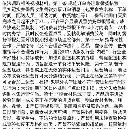
依法调取相关视频材料。第十条 规范订单办理取赞扬措置，
照实记实并保留收集餐饮办事订单消息（包罗食物名称、下单
时间、配送人员、送达时间、收货地址等），保留时间自买卖
完成之日起不少于3年；正在平台显著设置赞扬举报通道，成
立快速处置机制，对消费者赞扬举报正在24小时内响应、72小
时内办结，及时反馈处置成果，妥帖化解消费胶葛，同时将赞
扬举报处置环境按期报送市场监管部分。第十一条 指导良性
合作，严酷恪守《反不合理合作法》，贸易、虚假宣传、低价
推销等不合理合作行为，避免非补助激发行业“内卷”，行业全
体好处和可持续成长；加强对配送机构的办理，督促配送机构
规范配送行为，防备配送环节食物平安风险。第十二条 苦守
运营底线，具备实正在无效的实体运营门店，运营项目、地址
必需取食物运营许可天分连结分歧，严禁正在私家室第等非许
可场合加工运营，杜绝“鬼魂外卖”“证址不符”“套证运营”等违
法行为；天分到期前30日内及时打点延续手续，天分失效当即
遏制收集运营勾当。第十 严控食材泉源平安，严酷落实进货
检验轨制，成立实正在完整的进货台账，明白食材名称、规
格、数量、出产日期/保质期、供应商名称及联系体例、采购
日期等消息，确保食材来历可溯；严禁采购利用变质、跨越保
质期、霉变生虫、不洁的食物及原料，严禁利用未经查验检疫
或查验检疫不及格的肉类，严禁不法添加和超范畴、超限量利