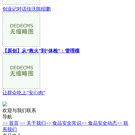
创业记对话佳沃陈绍鹏
【原创】从“救火”到“体检”：管理模
让群众吃上“安心肉”
欢迎与我们联系
导航
>> 首页
>> 关于我们
>> 食品安全常识
>> 食品安全动态
>> 联
系我们