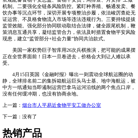
机制。二要强化全链条风险防控。紧盯种养殖、畅通发卖、餐
饮办事等沉点环节，深切开展专项整治步履，依法峻厉查处无
证运营、不及格食物流入市场等违法违规行为。三要持续提拔
监管效能。强化部分协同联动取结合法律，健全跟尾机制，鞭
策消息互通共享，凝结监管合力，依法及时措置食物平安风险
现患，建立“监管部分+社会力量”协同共治款式。
美国一家权势巨子智库用26次兵棋推演，把可能的成果摆
正在全世界面前！日本一旦卷进去，价格会大到让人难以承
受。
4月15日英国《金融时报》曝出一则震动全球航运圈的动
静，全球排名前二的集拆箱航运巨头马士基、地中海航运，被
中方一纸通知当即遏制运营巴拿马运河沿线的两个焦点口岸，
没有任何缓冲期，也没有协商余地。
上一篇：
烟台市人平易近食物平安工做办公室
下一篇：没有了
热销产品