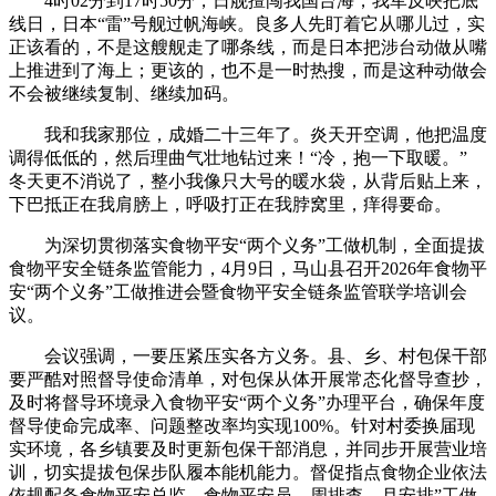
4时02分到17时50分，日舰擅闯我国台海，我军反映把底
线日，日本“雷”号舰过帆海峡。良多人先盯着它从哪儿过，实
正该看的，不是这艘舰走了哪条线，而是日本把涉台动做从嘴
上推进到了海上；更该的，也不是一时热搜，而是这种动做会
不会被继续复制、继续加码。
我和我家那位，成婚二十三年了。炎天开空调，他把温度
调得低低的，然后理曲气壮地钻过来！“冷，抱一下取暖。”
冬天更不消说了，整小我像只大号的暖水袋，从背后贴上来，
下巴抵正在我肩膀上，呼吸打正在我脖窝里，痒得要命。
为深切贯彻落实食物平安“两个义务”工做机制，全面提拔
食物平安全链条监管能力，4月9日，马山县召开2026年食物平
安“两个义务”工做推进会暨食物平安全链条监管联学培训会
议。
会议强调，一要压紧压实各方义务。县、乡、村包保干部
要严酷对照督导使命清单，对包保从体开展常态化督导查抄，
及时将督导环境录入食物平安“两个义务”办理平台，确保年度
督导使命完成率、问题整改率均实现100%。针对村委换届现
实环境，各乡镇要及时更新包保干部消息，并同步开展营业培
训，切实提拔包保步队履本能机能力。督促指点食物企业依法
依规配备食物平安总监、食物平安员，周排查、月安排”工做