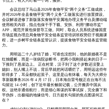
节点上，有人只盯着一个词，搬弄。
会议总结了马山县2026年食物平安“两个义务”工做成效，
并对2026年全县食物平安“两个义务”工做落实进行放置摆设。
会议解读进修了新版落实食物平安属地办理义务平台及挪动端
使用相关内容，指点包保干手下载、安拆、利用“挪动市监”
APP，规范开展包保督导工做。同时，取会人员系统进修国度
市场监视办理总局食物平安全链条监管培训班权势巨子视频课
程，进一步树牢全链条监管认识，提拔食物平安全链条监管能
力。
周明远二十八岁结了婚，可谁也没想到，他的新婚夜不是
红烛暖帐，而是一张病院诊断书，把两小我刚搭起来的日子一
下推到了悬崖边上。 正在村里，汉子到了这个岁数还没娶上
媳妇，别人嘴上不说，背后早就把闲话嚼烂了。周明远这些年
听得多了，耳朵都快起茧子。这里是山有炑羲，每天为大师分
享新颖事务2026 年 4 月 17 日，日本海自雷号舰正在台海不法
勾留近 14 小时，创下近年最长畅留记载，公开搬弄中国从
权。这绝非通俗航行，而是细心筹谋的军事试探，完全撕下和
平伪拆，出极端的地缘信号。日方超长勾留的焦点图谋何正
在？