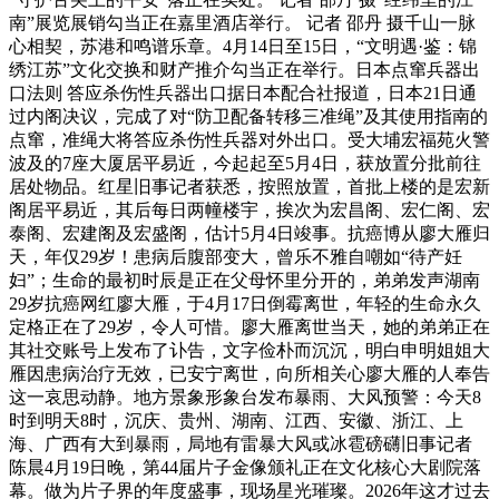
南”展览展销勾当正在嘉里酒店举行。 记者 邵丹 摄千山一脉
心相契，苏港和鸣谱乐章。4月14日至15日，“文明遇·鉴：锦
绣江苏”文化交换和财产推介勾当正在举行。日本点窜兵器出
口法则 答应杀伤性兵器出口据日本配合社报道，日本21日通
过内阁决议，完成了对“防卫配备转移三准绳”及其使用指南的
点窜，准绳大将答应杀伤性兵器对外出口。受大埔宏福苑火警
波及的7座大厦居平易近，今起起至5月4日，获放置分批前往
居处物品。红星旧事记者获悉，按照放置，首批上楼的是宏新
阁居平易近，其后每日两幢楼宇，挨次为宏昌阁、宏仁阁、宏
泰阁、宏建阁及宏盛阁，估计5月4日竣事。抗癌博从廖大雁归
天，年仅29岁！患病后腹部变大，曾乐不雅自嘲如“待产妊
妇”；生命的最初时辰是正在父母怀里分开的，弟弟发声湖南
29岁抗癌网红廖大雁，于4月17日倒霉离世，年轻的生命永久
定格正在了29岁，令人可惜。廖大雁离世当天，她的弟弟正在
其社交账号上发布了讣告，文字俭朴而沉沉，明白申明姐姐大
雁因患病治疗无效，已安宁离世，向所相关心廖大雁的人奉告
这一哀思动静。地方景象形象台发布暴雨、大风预警：今天8
时到明天8时，沉庆、贵州、湖南、江西、安徽、浙江、上
海、广西有大到暴雨，局地有雷暴大风或冰雹磅礴旧事记者
陈晨4月19日晚，第44届片子金像颁礼正在文化核心大剧院落
幕。做为片子界的年度盛事，现场星光璀璨。2026年这才过去