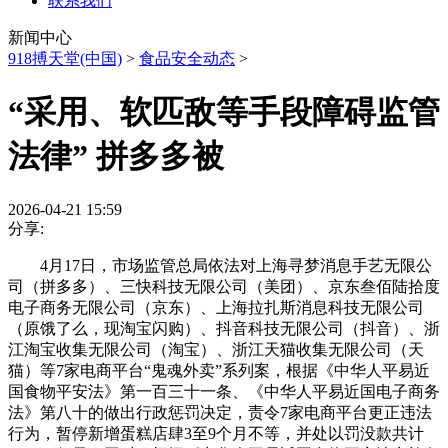
联系我们
新闻中心
918搏天堂(中国)
>
食品安全动态
>
“采用、软匹敌等手段障碍监管
法律” 拼多多被
2026-04-21 15:59
分享:
4月17日，市场监管总局依法对上海寻梦消息手艺无限公
司（拼多多）、三快科技无限公司（美团）、京东叁佰陆拾度
电子商务无限公司（京东）、上海拉扎斯消息科技无限公司
（原饿了么，现淘宝闪购）、抖音科技无限公司（抖音）、浙
江淘宝收集无限公司（淘宝）、浙江天猫收集无限公司（天
猫）等7家电商平台“鬼魂外卖”系列案，根据《中华人平易近
国食物平安法》第一百三十一条、《中华人平易近国电子商务
法》第八十的做出行政惩罚决定，责令7家电商平台更正违法
行为，暂停新增蛋糕店肆3至9个月不等，并处以罚没款共计