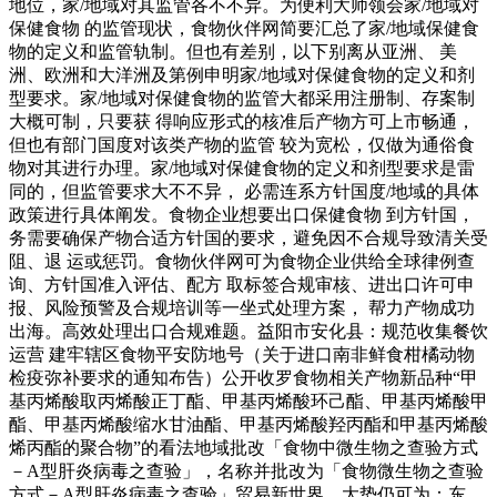
地位，家/地域对其监管各不不异。为便利大师领会家/地域对
保健食物 的监管现状，食物伙伴网简要汇总了家/地域保健食
物的定义和监管轨制。但也有差别，以下别离从亚洲、 美
洲、欧洲和大洋洲及第例申明家/地域对保健食物的定义和剂
型要求。家/地域对保健食物的监管大都采用注册制、存案制
大概可制，只要获 得响应形式的核准后产物方可上市畅通，
但也有部门国度对该类产物的监管 较为宽松，仅做为通俗食
物对其进行办理。家/地域对保健食物的定义和剂型要求是雷
同的，但监管要求大不不异， 必需连系方针国度/地域的具体
政策进行具体阐发。食物企业想要出口保健食物 到方针国，
务需要确保产物合适方针国的要求，避免因不合规导致清关受
阻、退 运或惩罚。食物伙伴网可为食物企业供给全球律例查
询、方针国准入评估、配方 取标签合规审核、进出口许可申
报、风险预警及合规培训等一坐式处理方案， 帮力产物成功
出海。高效处理出口合规难题。益阳市安化县：规范收集餐饮
运营 建牢辖区食物平安防地号（关于进口南非鲜食柑橘动物
检疫弥补要求的通知布告）公开收罗食物相关产物新品种“甲
基丙烯酸取丙烯酸正丁酯、甲基丙烯酸环己酯、甲基丙烯酸甲
酯、甲基丙烯酸缩水甘油酯、甲基丙烯酸羟丙酯和甲基丙烯酸
烯丙酯的聚合物”的看法地域批改「食物中微生物之查验方式
－A型肝炎病毒之查验」，名称并批改为「食物微生物之查验
方式－A型肝炎病毒之查验」贸易新世界，大势仍可为：东