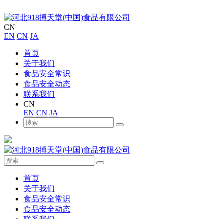
CN
EN
CN
JA
首页
关于我们
食品安全常识
食品安全动态
联系我们
CN
EN
CN
JA
首页
关于我们
食品安全常识
食品安全动态