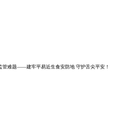
管难题——建牢平易近生食安防地 守护舌尖平安！