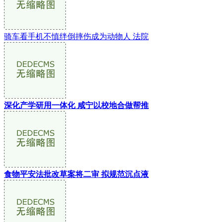
骑车看手机不慎绊倒摔伤成为动物人 法院
深化产学研用一体化 咸宁以校地合做帮推
食物平安法批改草案将二审 拟规范沉点液