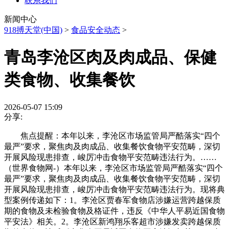
联系我们
新闻中心
918搏天堂(中国)
>
食品安全动态
>
青岛李沧区肉及肉成品、保健
类食物、收集餐饮
2026-05-07 15:09
分享:
焦点提醒：本年以来，李沧区市场监管局严酷落实“四个
最严”要求，聚焦肉及肉成品、收集餐饮食物平安范畴，深切
开展风险现患排查，峻厉冲击食物平安范畴违法行为。……
（世界食物网-）本年以来，李沧区市场监管局严酷落实“四个
最严”要求，聚焦肉及肉成品、收集餐饮食物平安范畴，深切
开展风险现患排查，峻厉冲击食物平安范畴违法行为。现将典
型案例传递如下：1。李沧区贾春军食物店涉嫌运营跨越保质
期的食物及未检验食物及格证件，违反《中华人平易近国食物
平安法》相关。2。李沧区新鸿翔乐客超市涉嫌发卖跨越保质