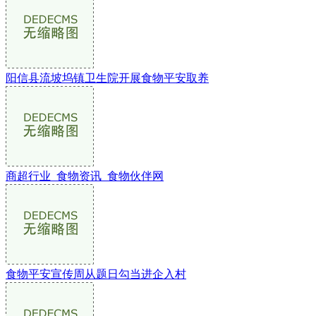
阳信县流坡坞镇卫生院开展食物平安取养
商超行业_食物资讯_食物伙伴网
食物平安宣传周从题日勾当进企入村