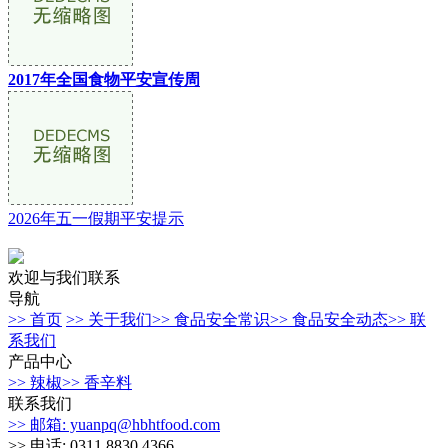
2017年全国食物平安宣传周
2026年五一假期平安提示
欢迎与我们联系
导航
>> 首页
>> 关于我们
>> 食品安全常识
>> 食品安全动态
>> 联
系我们
产品中心
>> 辣椒
>> 香辛料
联系我们
>> 邮箱: yuanpq@hbhtfood.com
>> 电话: 0311 8830 4366