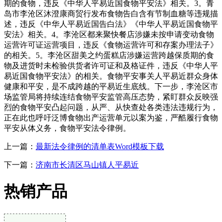
期的食物，违反《中华人平易近国食物平安法》相关。3。青
岛市李沧区沐澄康商贸行发布食物告白含有节制血糖等违规描
述，违反《中华人平易近国告白法》《中华人平易近国食物平
安法》相关。4。李沧区都来聚快餐店涉嫌未按申请变动食物
运营许可证运营项目，违反《食物运营许可和存案办理法子》
的相关。5。李沧区甜美之约蛋糕店涉嫌运营跨越保质期的食
物及进货时未检验供货者许可证和及格证件，违反《中华人平
易近国食物平安法》的相关。食物平安事关人平易近群众身体
健康和平安，是不成跨越的平易近生底线。下一步，李沧区市
场监管局将持续连结食物平安监管高压态势，紧盯群众反映强
烈的食物平安凸起问题，从严、从快查处各类违法违规行为，
正在此也呼吁泛博食物出产运营单元以案为鉴，严酷履行食物
平安从体义务，食物平安法令律例。
上一篇：
最新法令律例的清单表Word模板下载
下一篇：
济南市长清区马山镇人平易近
热销产品