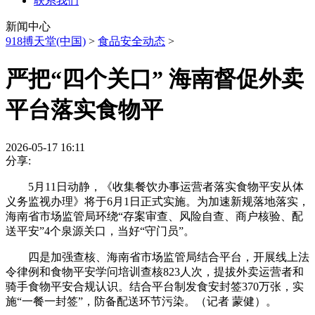
联系我们
新闻中心
918搏天堂(中国)
>
食品安全动态
>
严把“四个关口” 海南督促外卖
平台落实食物平
2026-05-17 16:11
分享:
5月11日动静，《收集餐饮办事运营者落实食物平安从体
义务监视办理》将于6月1日正式实施。为加速新规落地落实，
海南省市场监管局环绕“存案审查、风险自查、商户核验、配
送平安”4个泉源关口，当好“守门员”。
四是加强查核、海南省市场监管局结合平台，开展线上法
令律例和食物平安学问培训查核823人次，提拔外卖运营者和
骑手食物平安合规认识。结合平台制发食安封签370万张，实
施“一餐一封签”，防备配送环节污染。（记者 蒙健）。