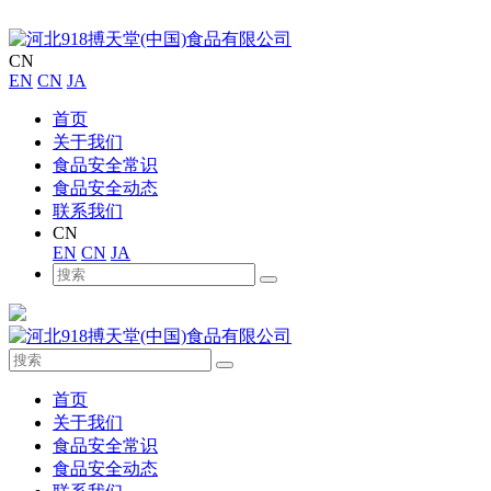
CN
EN
CN
JA
首页
关于我们
食品安全常识
食品安全动态
联系我们
CN
EN
CN
JA
首页
关于我们
食品安全常识
食品安全动态