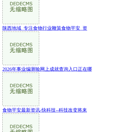
陕西地域_专注食物行业鞭策食物平安_资
2026年事业编测验网上成就查询入口正在哪
食物平安最新资讯-快科技--科技改变将来