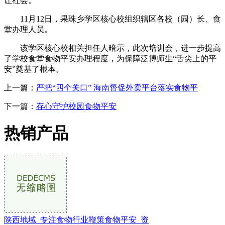
让社会。
11月12日，果珠乡学区核心校组织辖区各校（园）长、食
堂办理人员。
该学区核心校相关担任人暗示，此次培训会，进一步提高
了学校食堂食物平安办理程度，为保障泛博师生“舌尖上的平
安”奠基了根本。
上一篇：
严把“四个关口” 海南督促外卖平台落实食物平
下一篇：
存心守护校园食物平安
热销产品
陕西地域_专注食物行业鞭策食物平安_资