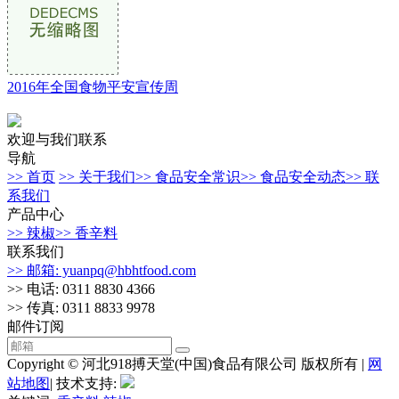
2016年全国食物平安宣传周
欢迎与我们联系
导航
>> 首页
>> 关于我们
>> 食品安全常识
>> 食品安全动态
>> 联
系我们
产品中心
>> 辣椒
>> 香辛料
联系我们
>> 邮箱: yuanpq@hbhtfood.com
>> 电话: 0311 8830 4366
>> 传真: 0311 8833 9978
邮件订阅
Copyright © 河北918搏天堂(中国)食品有限公司 版权所有 |
网
站地图
| 技术支持: