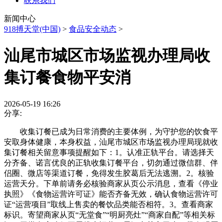
联系我们
新闻中心
918搏天堂(中国)
>
食品安全动态
>
汕尾市城区市场监视办理局收
集订餐食物平安消
2026-05-19 16:26
分享:
收集订餐已成为日常消费的主要体例，为守护您的饮食平
安取身体健康，本身权益，汕尾市城区市场监视办理局现就收
集订餐相关留意事项提醒如下：1。认准正轨平台。请选择天
分齐备、诺言优良的正轨收集订餐平台，切勿通过微信群、伴
侣圈、微店等渠道订餐，免得发生胶葛后无法逃溯。2。核验
运营天分。下单前请务必核验商家从页公示消息，查看《停业
执照》《食物运营许可证》能否齐备无效，确认食物运营许可
证“运营项目”取线上售卖的餐饮品类能否相符。3。查看商家
标识。寄望商家从页“无堂食”“明厨亮灶”“商家自配”等相关标