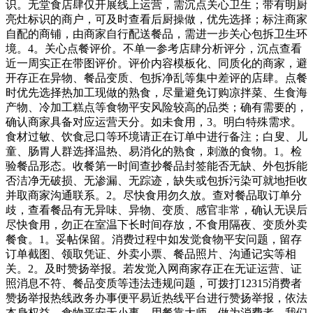
识。无堂食店肆仅开展线上运营，需沉点关心卫生；带有明厨
亮灶标识的商户，可及时查看后厨操做，优先选择；标注商家
自配的商铺，由商家自行配送餐品，需进一步关心包拆卫生环
境。4。关心点餐评价。不单一参考店肆分析评分，沉点查看
近一周实正在带图评价。评价内容模板化、同质化的商家，避
开存正在异物、餐品变质、包拆净乱等集中差评的店肆。点餐
时优先选择热加工现做的熟食，尽量避免订购凉拌菜、生食海
产物、冷加工糕点等食物平安风险较高的品类；确有需要的，
确认商家具备对应运营天分。如未食用，3。明白特殊需求。
食材过敏、饮食忌口等环境请正在订单中进行备注；白叟、儿
童、肠胃人群选择温热、易消化的熟食，刺激的食物。1。检
验餐品形态。收餐第一时间查抄餐品封签能否无缺、外包拆能
否洁净无破损、无渗漏、无踪迹，缺失或包拆污染可就地拒收
并取商家沟通联系。2。尽快食用勿久放。查对餐品取订单分
歧，查看餐品有无异味、异物、变质、感官非常，确认无误后
尽快食用，勿正在室温下长时间存放，不食用隔夜、变质外卖
餐食。1。妥帖保留。消费过程中如发觉食物平安问题，留存
订单截图、领取凭证、外卖小票、餐品照片、沟通记实等相
关。2。及时赞扬举报。若发觉入网商家存正在无证运营、证
照消息不符、餐品变质等违法违规问题，可拨打12315消费者
赞扬举报热线政务办事便平易近热线平台进行赞扬举报，依法
本身权益。食物平安无小事，用餐靠大师。做为消费者，我们