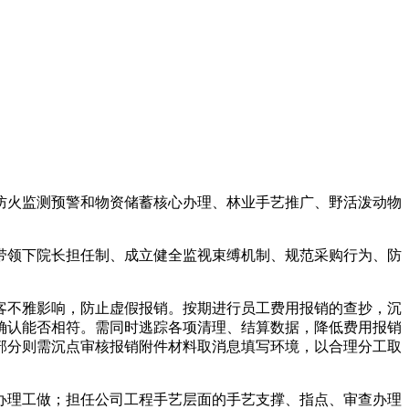
防火监测预警和物资储蓄核心办理、林业手艺推广、野活泼动物
领下院长担任制、成立健全监视束缚机制、规范采购行为、防
不雅影响，防止虚假报销。按期进行员工费用报销的查抄，沉
确认能否相符。需同时逃踪各项清理、结算数据，降低费用报销
部分则需沉点审核报销附件材料取消息填写环境，以合理分工取
理工做；担任公司工程手艺层面的手艺支撑、指点、审查办理