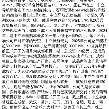
4GWh。两大订单合计规模达12。2GWh。正在产物上，中立
异航新发布了392Ah储能电芯，既可取现有5MWh集拆箱产线
MWh集拆箱最佳处理方案。中立异航还发布新一代“至久”系
列600Ah+储能大电芯，能量密度达到440Wh/L，实现20尺尺
度集拆箱容量6。8MWh以上。除此之外，正在2024年，所有
这些现实表白，储能正成为公司越来越主要的营业板块。2024
年，是中立异航赔本最多的一年，但还不脚9亿元。这并不影
响公司产能扩张的野望，中立异航规划，2025年公司总产能将
超500GWh，到2030年，总产能要冲破1000GWh。中立异航日
前正式开工的项目为成都项目二期，总投资120亿元，建成后
可构成年产动力电池及储能系统约30GWh的出产能力。成都
项目二期次要扶植出产厂房、布局件库、成品库等出产及辅帮
用房，打算2026年第二季度投产。一期项目已于2022年9月建
成投产，为20GWh储能及动力电池出产，投产以来已实现产
值超百亿元。华夏能源网留意到，本年2月5日，中立异航福建
厦门高机能锂电池项目刚坚毅刚烈式开工，该项目总投资150
亿元，规划产能达30GWh。正在2024年，公司先是设立泰
国，实施东盟区域财产结构，目前已实现批产交付；随后葡萄
牙项目获批，本年一季度正式开工扶植。截止目前，中立异航
曾经正在成都、武汉、常州、江门、厦门、‌合肥、眉山、泰
国、葡萄牙设立了“全球九大财产”，笼盖国内长三角、珠三