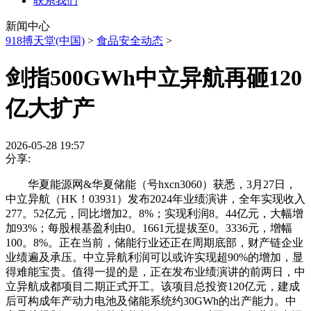
联系我们
新闻中心
918搏天堂(中国)
>
食品安全动态
>
剑指500GWh中立异航再砸120
亿大扩产‌‌
2026-05-28 19:57
分享:
华夏能源网&华夏储能（号hxcn3060）获悉，3月27日，
中立异航（HK！03931）发布2024年业绩演讲，全年实现收入
277。52亿元，同比增加2。8%；实现利润8。44亿元，大幅增
加93%；每股根基盈利由0。1661元提拔至0。3336元，增幅
100。8%。正在当前，储能行业还正在周期底部，财产链企业
业绩遍及承压。中立异航利润可以或许实现超90%的增加，显
得难能宝贵。值得一提的是，正在发布业绩演讲的前两日，中
立异航成都项目二期正式开工。该项目总投资120亿元，建成
后可构成年产动力电池及储能系统约30GWh的出产能力。中