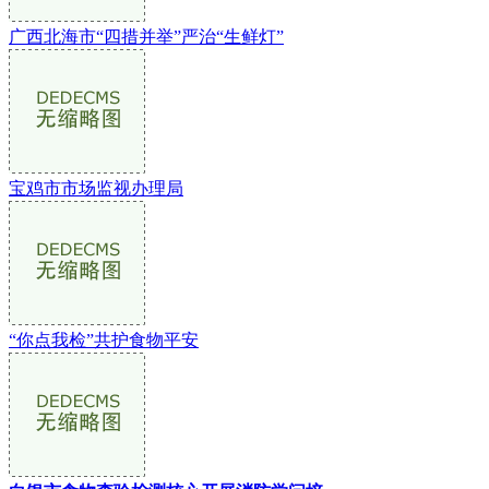
广西北海市“四措并举”严治“生鲜灯”
宝鸡市市场监视办理局
“你点我检”共护食物平安