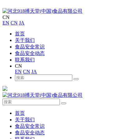
CN
EN
CN
JA
首页
关于我们
食品安全常识
食品安全动态
联系我们
CN
EN
CN
JA
首页
关于我们
食品安全常识
食品安全动态