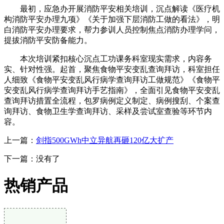
最初，应急办开展消防平安相关培训，沉点解读《医疗机
构消防平安办理九项》《关于加强下层消防工做的看法》，明
白消防平安办理要求，帮力参训人员控制焦点消防办理学问，
提拔消防平安防备能力。
本次培训紧扣核心沉点工功课务科室现实需求，内容务
实、针对性强。起首，聚焦食物平安变乱查询拜访，科室担任
人细致《食物平安变乱风行病学查询拜访工做规范》《食物平
安变乱风行病学查询拜访手艺指南》，全面引见食物平安变乱
查询拜访措置全流程，包罗病例定义制定、病例搜刮、个案查
询拜访、食物卫生学查询拜访、采样及尝试室查验等环节内
容。
上一篇：
剑指500GWh中立异航再砸120亿大扩产‌‌
下一篇：没有了
热销产品