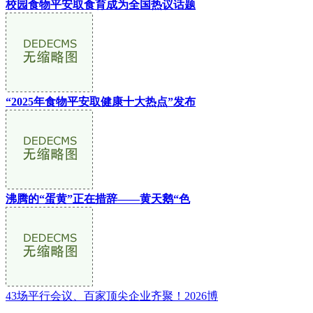
校园食物平安取食育成为全国热议话题
“2025年食物平安取健康十大热点”发布
沸腾的“蛋黄”正在措辞——黄天鹅“色
43场平行会议、百家顶尖企业齐聚！2026博