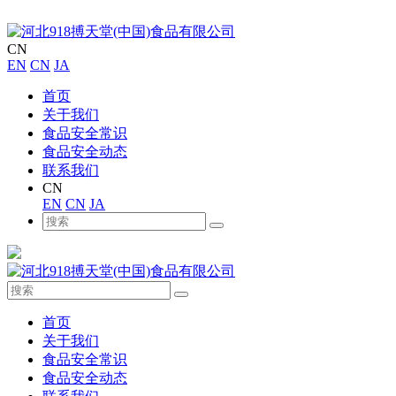
CN
EN
CN
JA
首页
关于我们
食品安全常识
食品安全动态
联系我们
CN
EN
CN
JA
首页
关于我们
食品安全常识
食品安全动态