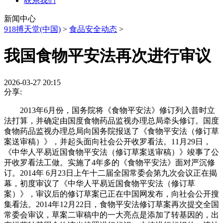
联系我们
新闻中心
918搏天堂(中国)
>
食品安全动态
>
我国食物平安法再次进行审议
2026-03-27 20:15
分享:
2013年6月份，国务院将《食物平安法》修订列入昔时立
法打算，并确定由国度食物药品监视办理总局牵头修订。国度
食物药品监视办理总局向国务院报送了《食物平安法（修订草
案送审稿）》，并起头面向社会公开收罗看法。11月29日，
《中华人平易近国食物平安法（修订草案送审稿）》竣事了公
开收罗看法工做。实施了4年多的《食物平安法》面对严沉修
订。2014年 6月23日上午十二届全国常委会第九次会议正在揭
幕，初度审议了《中华人平易近国食物平安法（修订草
案）》，审议后的修订草案已正在中国网发布，向社会公开搜
集看法。2014年12月22日，食物平安法修订草案再次提交全国
常委会审议，草案二审稿中的一大亮点是添加了转基因的，出